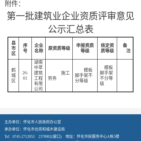
附件：
第
一
批建筑业企业资质评审意见
公示汇总表
县
序
企业
申报资质
核定资
备
市
原资质等级
号
名称
等级
质等级
注
区
湖南
中萃
模板
鹤
模板
26-
建筑
施工
脚手架
城
脚手架不
01
工程
劳务
不分等
区
分等级
有限
级
公司
主办单位：怀化市人民政府办公室
承办单位：怀化市住房和城乡建设局
Tel：0745-2712953 2370902(窗口) 地址：怀化市民服务中心A栋5楼