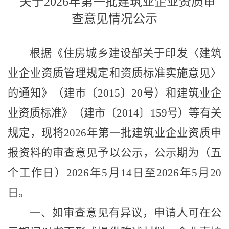
关于
202
6
年第
一
批建筑业企业资质审
查意见情况公示
根据《
住房城乡建设部关于印发
〈
建筑
业企业资质管理规定和资质标准实施意见
〉
的通知
》
（建市
〔
2015
〕
20号）和建筑业企
业资质标准》（建市
〔
2014
〕
159号）等有关
规定，
现将
202
6
年第
一
批
建
筑业企业资质申
报资料
的
审查意见予以公示，公示期为（
五
个工作日）
202
6
年
5
月
14
日至
2026
年
5
月
20
日。
一、如审查意见有异议，申请人可在公