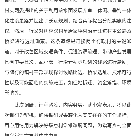
调研。首先察看了怡思溪生态鱼坝工程，武小宏充分肯定了
村支两委提出的关于利用该水面发展养鱼、休闲、垂钓一体
化建设思路并提出了长远规划，结合实际提出分段实施的建
议。然后一行又对柳林汊村至唐家坪村沿沅江进村主公路及
桥梁进行选址勘察。这条道路是连接两个行政村的关键通
道，对于改善区域交通条件、促进资源流通、带动产业发展
具有重要意义。武小宏一行沿着初步规划的线路进行踏勘，
与随行的镇村干部现场探讨线路比选、桥梁选址、技术可行
性以及可能面临的实施难度，如征地拆迁、资金筹措、环境
影响等。
此次调研，行程紧凑，内容务实。武小宏表示，将以此
次调研为契机，确保调研成果转化为实实在在的工作举措，
用心用情用力解决好联点村急难愁盼问题，为谱写乡村全面
振兴新篇章贡献住建力量。