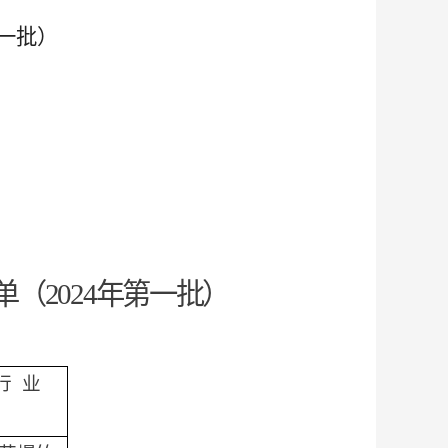
一批）
单（
202
4
年第一批）
行
业