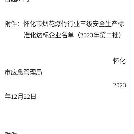
附件：怀化市烟花爆竹行业三级安全生产标
准化
达标
企业名单（
202
3
年第
二
批）
怀化
市应急管理局
202
3
年
12
月
22
日