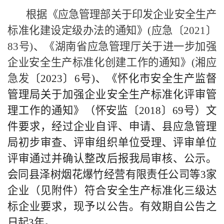
根据《应急管理部关于印发企业安全生产
标准化建设定级办法的通知》
(
应急〔
20
21
〕
83
号
)
、《湖南省应急管理厅关于进一步加强
企业安全生产标准化创建工作的通知》
(
湘应
急发
〔
20
23
〕
6
号
)
、《怀化市安全生产监督
管理局关于加强企业安全生产标准化评审管
理工作的通知》（怀安监
〔
20
18
〕
6
9
号
）文
件要求，
经过企业自评、申请、县应急管理
局初步审查、评审组织单位受理、评审单位
评审通过并确认整改后报我局审核、公示
。
会同县泽树烟花爆竹经营有限责任公司
等
3
家
企业（见附件）符合安全生产标准化三级达
标企业要求，现予以公告。有效期自公告之
日起
3
年。