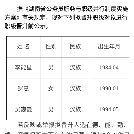
据《湖南省公务员职务与职级并行制度实施
方案》有关规定，现对下列拟晋升职级对象进行
职级晋升前公示
。
姓
名
性别
民族
出生
年月
李能星
男
汉
族
19
84.04
罗慧
女
汉族
1990.01
吴巍巍
男
汉族
1994.05
若反映或举报拟晋升人选在德、能、勤、