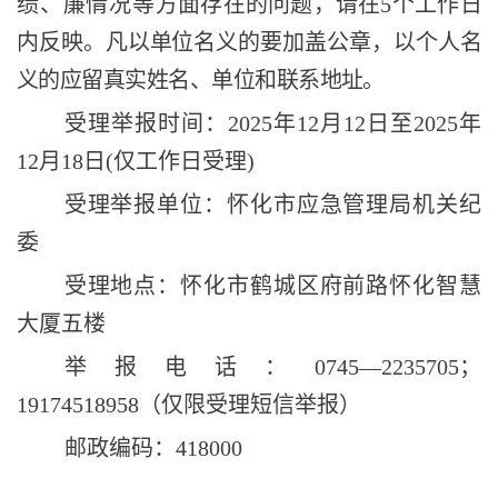
绩、廉情况等
方面存在的问题，请在
5
个工作日
内反映。凡以单位名义的要加盖公章，以个人名
义的应留真实姓名、单位和联系地址。
受理举报时间：
202
5
年
12
月
12
日至
202
5
年
12
月
18
日
(
仅工作日受理
)
受理举报单位：怀化市应急管理局机关纪
委
受理地点：怀化市鹤城区府前路
怀化智慧
大厦五
楼
举报电话：
0745—2235705
；
19174518958
（仅限受理短信举报）
邮政编码：
418000