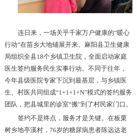
连日来，一场关乎千家万户健康的
“暖心
行动”在苗乡大地铺展开来。麻阳
县
卫生健康
局组织全县
18个乡镇卫生院，全面启动家庭
医生签约服务民生实事行动。不同于往年，
今年县级医院专家
下
沉到最基层，与乡镇医
生、村医共同组成
“1+1+1+N”模式的签约服务
团队，把县城里的诊室“搬”到了村民家门口。
签约不是终点，服务才是关键。在板栗
树乡地亭溪村，
76岁的糖尿病患者陈远达老