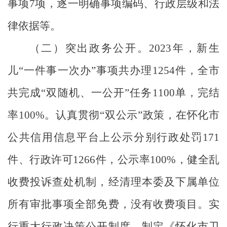
事项7项，逐一明确事项编码、行政层级和法
律依据等。
（二）突出政务公开。
202
3
年
，新生
儿“一件事一次办”事项共办理
1254件，
全市
共完成“双随机、一公开”任务
1
100
单，完结
率
100
%。认真贯彻“双公示”政策，在怀化市
公共信用信息平台上公示分别行政处罚
171
件、行政许可
1266
件，公示率
100
%
，
健全乱
收费投诉查处机制，经清理本委及下属单位
所有审批事项全部免费，没有收费项目。实
行重大行政决策公开制度。制定《怀化市卫