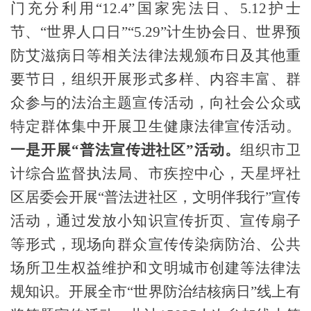
门充分利用“12.4”国家宪法日、5.12护士
节、“世界人口日”
“5.29”
计生协会日、世界
预
防
艾滋病日等相关法律法规颁布日及其他重
要节日，组织开展形式多样、内容丰富、群
众参与的
法治主题
宣传活动，向社会公众或
特定群体集中开展卫生健康法律宣传活动。
一是开展“普法宣传进社区”活动。
组织
市卫
计综合监督执法局、市疾控中心
，
天星坪社
区
居委会
开展“普法进社区，文明伴我行”宣传
活动
，通过
发放小知识宣传折页、宣传扇子
等
形式，现场向群众宣传传染病防治、
公共
场所卫生权益维护
和文明城市创建
等法律法
规
知识
。开展
全市
“世界防治结核病日”
线上有