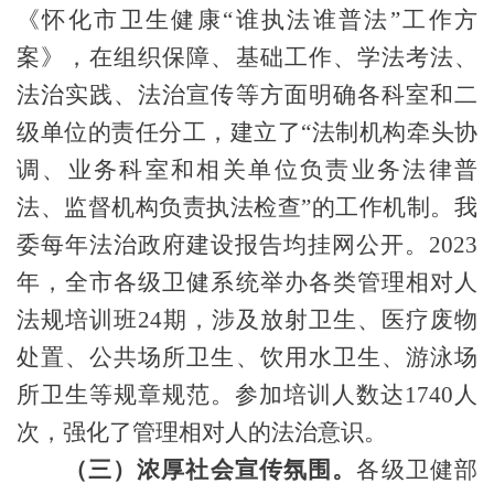
《
怀化市
卫生
健康
“谁执法谁普法”工作方
案》
，在组织保障、基础工作、学法考法、
法治实践、法治宣传等方面明确各科室和二
级单位的责任分工，
建立
了
“法制机构牵头协
调、业务
科
室和相关单位负责业务法律普
法、监督机构负责执法检查”的工作机制。
我
委每年法治政府建设报告均挂网公开。
20
23
年，
全市各级卫健系统
举办各类管理相对人
法规培训班
24
期，涉及放射卫生、医疗废物
处置、公共场所卫生、饮用水卫生、游泳场
所卫生等规章规范。参加培训人数达
1740
人
次，强化了管理相对人的
法治
意识。
（三）
浓厚社会
宣传
氛围。
各级卫健部