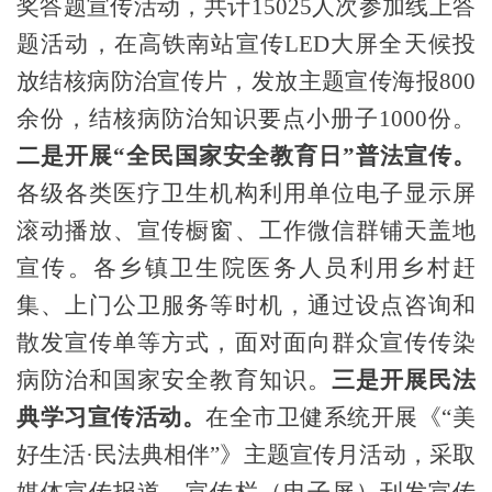
奖答题
宣传
活动，共计15025人次参加线上答
题活动，在高铁南站宣传LED大屏全天候投
放结核病防治宣传片，发放主题宣传海报800
余份，结核病防治知识要点小册子1000份。
二是
开展“全民国家安全教育日”普法宣传。
各级各类医疗卫生机构利用单位电子显示屏
滚动播放、宣传橱窗、工作微信群铺天盖地
宣传。各乡镇卫生院医务人员利用乡村赶
集、上门公卫服务等时机，通过设点咨询和
散发宣传单等方式，面对面向群众宣传传染
病防治和国家安全教育知识。
三是开展民法
典学习宣传活动
。
在全市卫健系统
开展《“美
好生活·民法典相伴”》主题
宣传月活动，采取