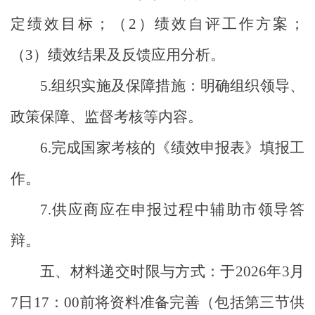
定绩效目标；（
2
）绩效自评工作方案；
（
3
）绩效结果及反馈应用分析。
5.
组织实施及保障措施：明确组织领导、
政策保障、监督考核等内容。
6.
完成国家考核的《绩效申报表》填报工
作。
7.
供应商应在申报过程中辅助市领导答
辩。
五、材料递交时限
与方式
：于
202
6
年
3
月
7
日
17
：
00
前将资料准备完善（包括第三节供