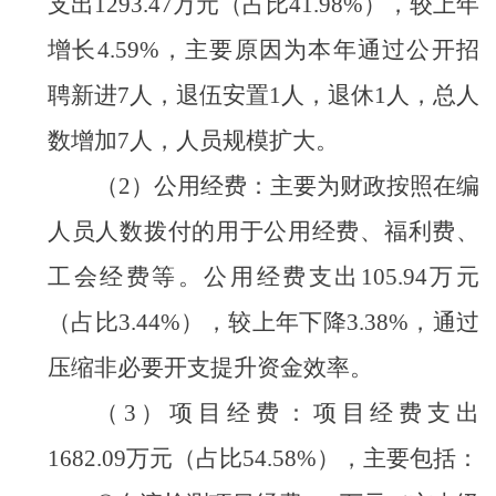
支出
1293.47
万元（占比
41.98%
），较上年
增长
4.59%
，主要原因为本年通过公开招
聘新进
7
人，退伍安置
1
人，退休
1
人，总人
数增加
7
人，人员规模扩大。
（
2
）公用经费：主要为财政按照在编
人员人数拨付的用于公用经费、福利费、
工会经费等。公用经费支出
105.94
万元
（占比
3.44%
），较上年下降
3.38%
，通过
压缩非必要开支提升资金效率。
（
3
）项目经费：项目经费支出
1682.09
万元（占比
54.58%
），主要包括：