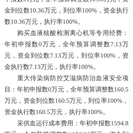
金到位数
10.36
万元，到位率
100%
，资金执行
数
10.36
万元，执行率
100%
。
购买血液核酸检测离心机等专用经费：
年初申报数
0
万元，全年预算调整数
7.13
万
元，资金到位数
7.13
万元，到位率
100%
，资
金执行数
7.13
万元，执行率
100%
。
重大传染病防控艾滋病防治血液安全项
目：年初申报数
0
万元，全年预算调整数
160.5
万元，资金到位数
160.5
万元，到位率
100%
，
资金执行数
160.5
万元，执行率
100%
。
采供血运行成本费用：年初申报数
1594.8