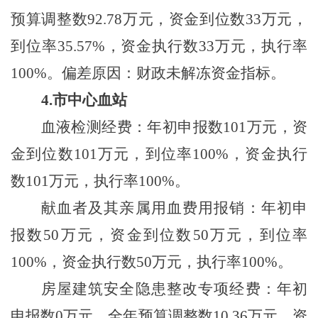
预算调整数
92.78
万元，资金到位数
33
万元，
到位率
35.57%
，资金执行数
33
万元，执行率
100%
。偏差原因：财政未解冻资金指标。
4.
市中心血站
血液检测经费：年初申报数
101
万元，资
金到位数
101
万元，到位率
100%
，资金执行
数
101
万元，执行率
100%
。
献血者及其亲属用血费用报销：年初申
报数
50
万元，资金到位数
50
万元，到位率
100%
，资金执行数
50
万元，执行率
100%
。
房屋建筑安全隐患整改专项经费：年初
申报数
0
万元，全年预算调整数
10.36
万元，资