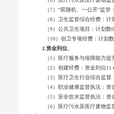
（
6
）医疗污水及医疗废物监
（
7
）“双随机、一公开”监管
（
8
）卫生监督综合经费：计
（
9
）公共卫生项目：计划数
（
10
）创卫专项经费：计划
2.
资金到位
。
（1）医疗服务与保障能力提
（
2
）创建经费：资金到位
11.
（
3
）医疗卫生行业综合监督
（
4
）职业健康监督执法：资
（
5
）安全饮水监督执法：资
（
6
）医疗污水及医疗废物监