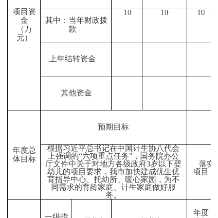
项目资
10
10
10
金
其中：当年财政拨
（万
款
元）
上年结转资金
其他资金
预期目标
根据习近平总书记在中国计生协八代会
年度总
上强调的“六项重点任务”，国务院办公
体目标
厅文件中关于对地方各级政府3岁以下婴
落实六
幼儿的项目要求，我市加快建成优生优
项目，
育指导中心、托幼所、暖心家园，为不
同需求的育龄家庭、计生家庭做好服
务。
年度
一级指