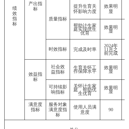
产出指
提升生育关
效果明
绩
标
怀影响力度
显
效
指
质量指标
标
帮助计生家
效果明
庭实现优生
显
优育
2024年
时效指标
完成及时率
11月之
前完成
社会效
生育关怀工
效果明
作保障水平
显
益指标
效益指
标
关怀计生家
可持续影
效果明
庭，帮助优
显
响指标
生优育
满意度
服务对象
使用人员满
指标
满意度指
90
意度
标