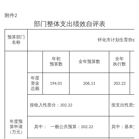
附件
2
部门整体支出绩效自评表
预算部门
怀化市计划生育协
名称
年初
全年
全年预算数
分
预算数
执行数
年度
资金
194.01
206.11
202.22
1
总额
按收入性质分：
按支出性质分
202.22
年度预
算申请
其中： 一般公共预算：
其中：基本支
202.22
（万元）