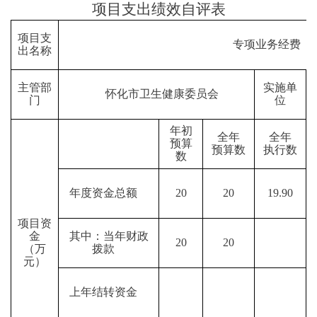
项目支出绩效自评表
项目支
专项业务经费
出名称
主管部
实施单
怀化市卫生健康委员会
门
位
年初
全年
全年
预算
预算数
执行数
数
年度资金总额
20
20
19.90
项目资
金
其中：当年财政
20
20
（万
拨款
元）
上年结转资金