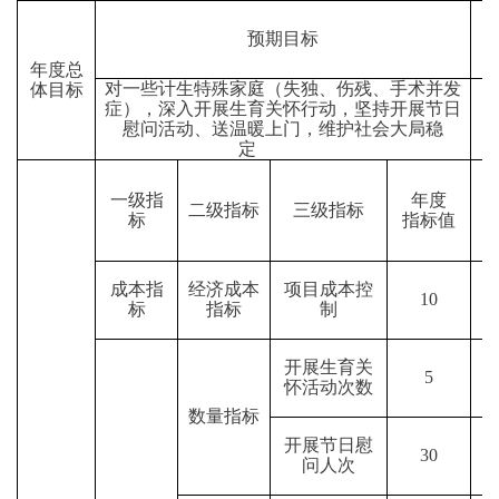
预期目标
年度总
对一些计生特殊家庭（失独、伤残、手术并发
体目标
支
症），深入开展生育关怀行动，坚持开展节日
慰问活动、送温暖上门，维护社会大局稳
定
一级指
年度
二级指标
三级指标
标
指标值
成本指
经济成本
项目成本控
10
标
指标
制
开展生育关
5
怀活动次数
数量指标
开展节日慰
30
问人次