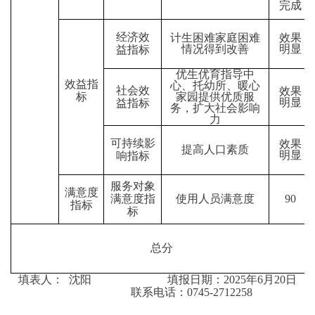
完成
经济效
计生困难家庭困难
效果
情况得到改善
明显
益指标
优生优育指导中
效益指
心、托幼所、暖心
社会效
效果
标
家园提供优质服
明显
益指标
务，扩大社会影响
力
可持续影
效果
提高人口素质
明显
响指标
服务对象
满意度
满意度指
使用人员满意度
90
指标
标
总分
填表人：
沈阳
填报日期：
2025年6月20日
联系电话
：0745-2712258