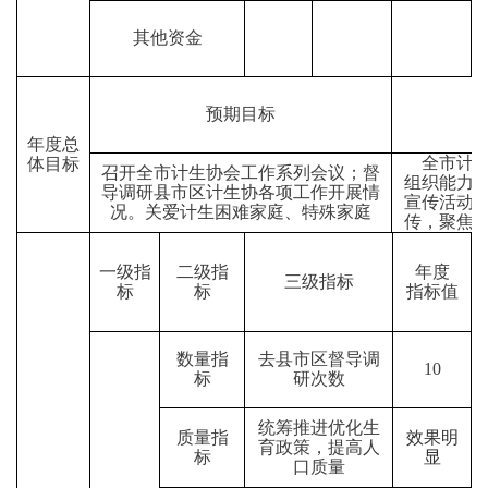
其他资金
预期目标
年度总
全市计生
体目标
召开全市计生协会工作系列会议；督
组织能力
导调研县市区计生协各项工作开展情
宣传活动
况。关爱计生困难家庭、特殊家庭
传，聚焦
一级指
二级指
年度
三级指标
标
标
指标值
数量指
去县市区督导调
10
标
研次数
统筹推进优化生
质量指
效果明
育政策，提高人
标
显
口质量