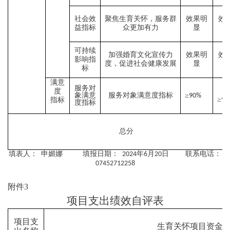
社会效
聚焦生育关怀，服务群
效果明
效
益指标
众更加有力
显
可持续
加强婚育文化宣传力
效果明
效
影响指
度，促进社会健康发展
显
标
满意
服务对
度
象满意
服务对象满意度指标
≥
90%
≥
指标
95
度指标
总分
填表人：
申媚娜
填报日期：
年
月
日
联系电话：
2024
6
20
07452712258
附件3
项目支出绩效自评表
项目支
生育关怀项目资