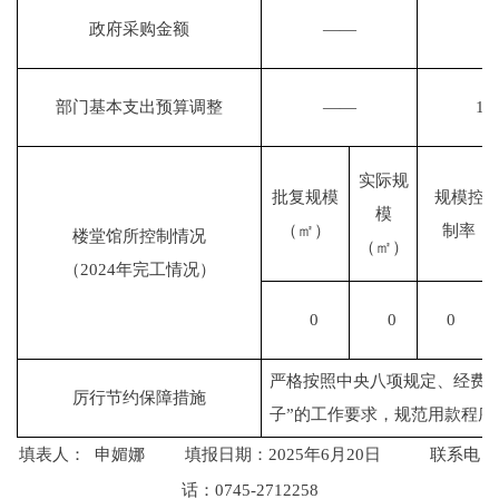
政府采购金额
——
部门基本支出预算调整
——
15
实际规
批复规模
规模控
模
（㎡）
制率
楼堂馆所控制情况
（㎡）
（2024年完工情况）
0
0
0
严格按照中央八项规定、经费管
厉行节约保障措施
子”的工作要求，规范用款程序
填表人：
申媚娜
填报日期：
2025年6月20日
联系电
话：
0745-2712258