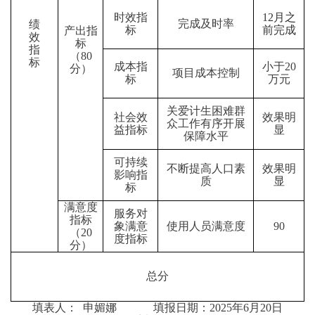
时效指
12月之
完成及时率
绩
标
前完成
产出指
效
标
指
（80
标
成本指
小于20
分）
项目成本控制
1
标
万元
关爱计生困难群
社会效
效果明
众工作有序开展
益指标
显
保障水平
可持续
不断提高人口素
效果明
影响指
质
显
标
满意度
服务对
指标
象满意
使用人员满意度
90
（20
度指标
分）
总分
填表人：
申媚娜
填报日期：
2025年6月20日