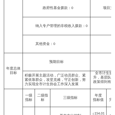
政府性基金拨款：
项目支
0
纳入专户管理的非税收入拨款：
0
其他资金：
0
预期目标
年度总体
目标
全市计生协
积极开展主题活动，广泛动员群众、紧
升，基层队伍
紧依靠群众，攻坚克难，守正创新，努
政策得到有效
力实现全市计生协会工作深入发展
一级
二级指
年度
实
三级指标
指标
标
指标值
完
≤
154.01