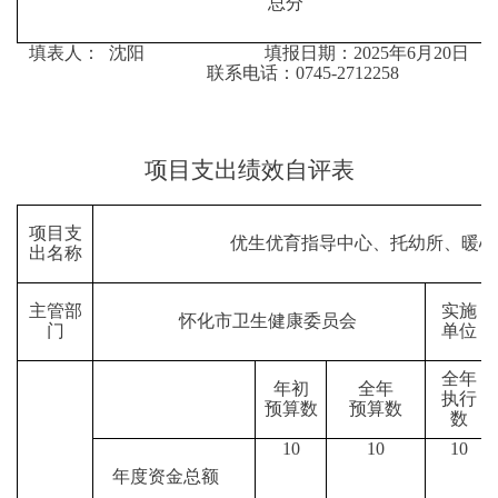
总分
填表人：
沈阳
填报日期：
2025年6月20日
联系电话
：0745-2712258
项目支出绩效自评表
项目支
优生优育指导中心、托幼所、暖
出名称
主管部
实施
怀化市卫生健康委员会
门
单位
全年
年初
全年
执行
预算数
预算数
数
10
10
10
年度资金总额