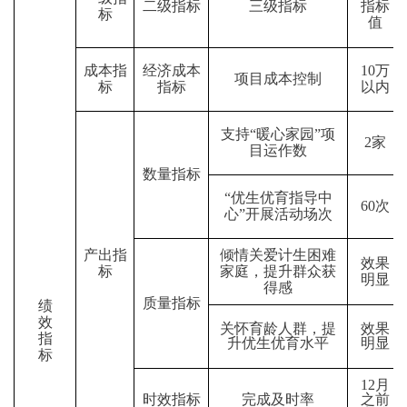
二级指标
三级指标
指标
标
值
成本指
经济成本
10万
项目成本控制
标
指标
以内
支持“暖心家园”项
2家
目运作数
数量指标
“优生优育指导中
60次
心”开展活动场次
产出指
倾情关爱计生困难
效果
标
家庭，提升群众获
明显
得感
质量指标
绩
效
关怀育龄人群，提
效果
指
升优生优育水平
明显
标
12月
时效指标
完成及时率
之前