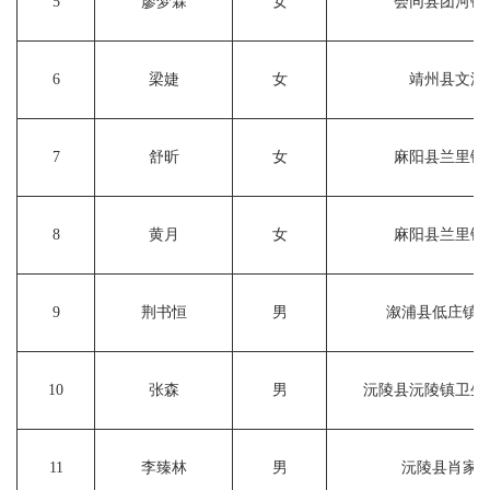
5
廖梦霖
女
会同县团河镇
6
梁婕
女
靖州县文溪
7
舒昕
女
麻阳县兰里镇
8
黄月
女
麻阳县兰里镇
9
荆书恒
男
溆浦县低庄镇
10
张森
男
沅陵县沅陵镇卫生
11
李臻林
男
沅陵县肖家