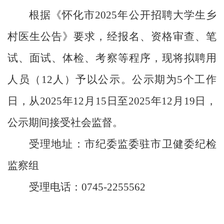
根据《怀化市
2025
年公开招聘大学生乡
村医生公告》要求，经报名、资格审查、笔
试、面试、体检、考察等程序，现将拟聘用
人
员（
12
人）
予以公示。公示期为
5
个工作
日，从
2025
年
12
月
15
日至
2025
年
12
月
19
日，
公示期间接受社会监督。
受理地址：市纪委监委驻市卫健委纪检
监察组
受理电话：
0745-2255562