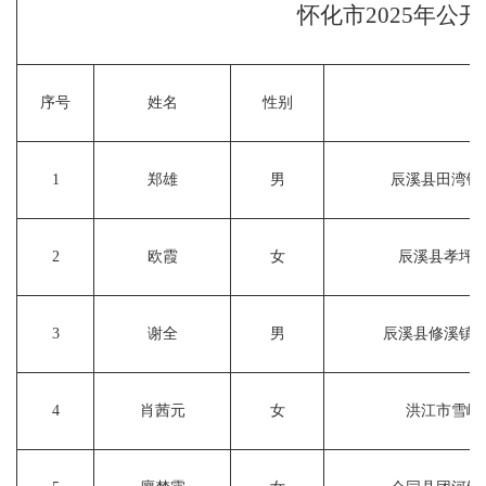
怀化市
2025
年公开
序号
姓名
性别
1
郑雄
男
辰溪县田湾镇
2
欧霞
女
辰溪县孝坪
3
谢全
男
辰溪县修溪镇
4
肖茜元
女
洪江市雪峰