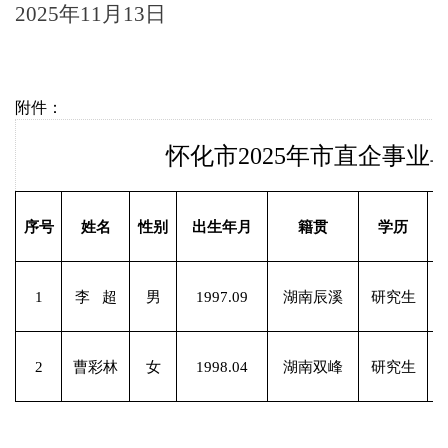
2025
年
11
月
1
3
日
附件：
怀化市2025年市直企事
序号
姓名
性别
出生年月
籍贯
学历
1
李 超
男
1997.09
湖南辰溪
研究生
2
曹彩林
女
1998.04
湖南双峰
研究生