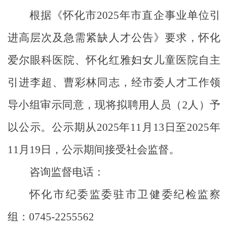
根据《怀化市
2025
年市直企事业单位引
进高层次及急需紧缺人才公告》要求，
怀化
爱尔眼科医院
、
怀化红雅妇女儿童医院
自主
引进李超、曹彩林同志，经市委人才工作领
导小组审示同意，现将拟聘用人员（
2
人）予
以公示。公示期从
2025
年
11
月
13
日至
2025
年
11
月
19
日，公示期间接受社会监督。
咨询监督电话：
怀化市纪委监委驻市卫健委纪检监察
组：
0745-2255562