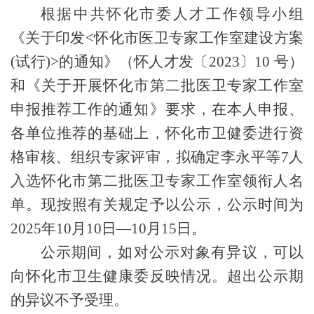
根据中共怀化市委人才工作领导小组
《关于印发
<
怀化市医卫专家工作室建设方案
(
试行
)>
的通知》（怀人才发〔
2023
〕
10
号）
和《关于开展怀化市
第二批
医卫专家工作室
申报推荐工作的通知》要求，在本人申报、
各单位推荐的基础上，怀化市卫健委进行资
格审核、组织专家评审，拟确定
李永平
等
7
人
入选怀化市第
二
批医卫专家工作室领衔人名
单。现按照有关规定予以公示，公示时间为
2025
年
10
月
10
日
—
10
月
15
日。
公示期间，如对公示对象有异议，可以
向怀化市卫生健康委反映情况。超出公示期
的异议不予受理。