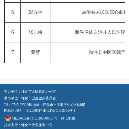
5
彭方林
辰溪县人民医院心血管
6
张九梅
新晃侗族自治县人民医院
7
黄慧
溆浦县中医医院产
主办单位：怀化市人民政府办公室
承办单位：怀化市卫生健康委员会
Tel：0745-2232866 地址：怀化市市民服务中心A栋8楼
网站标识码：4312000017
湘ICP备11003356号-1
湘公网安备43120202000051号
站点地图
技术支持：怀化市政务服务中心