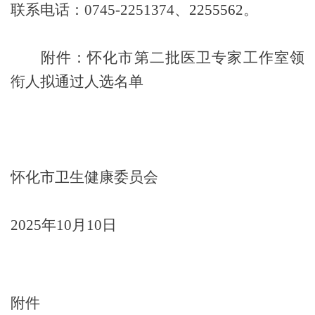
联系电话：
0745-2251374
、
。
2255562
附件：怀化市第
二
批医卫专家工作室领
衔人
拟通过人选
名单
怀化市卫生健康委
员会
202
5
年
10
月
10
日
附件