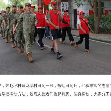
发，奔赴坪村镇麻塘村田间一线，抵达田间后，经验丰富的志愿
速掌握插秧方法，随后志愿者们挽起裤脚、俯身插秧，大家分工