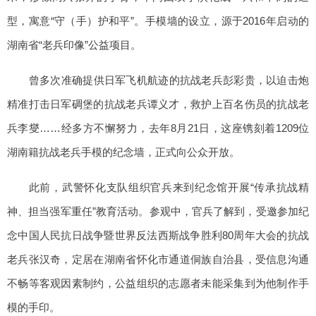
型，寓意“守（手）护和平”。手模墙的设立，源于2016年启动的
湖南省“老兵印像”公益项目。
曾多次准确提供日军飞机航迹的抗战老兵彭彩贵，以迫击炮
精准打击日军碉堡的抗战老兵谭义才，救护上百名伤员的抗战老
兵李燮……经多方不懈努力，去年8月21日，这座镌刻着1209位
湖南籍抗战老兵手模的纪念墙，正式向公众开放。
此前，武警怀化支队组织官兵来到纪念馆开展“传承抗战精
神、担当强军重任”教育活动。参观中，官兵了解到，受邀参加纪
念中国人民抗日战争暨世界反法西斯战争胜利80周年大会的抗战
老兵张汉奇，定居在湖南省怀化市通道侗族自治县，受信息沟通
不畅等客观因素制约，公益组织的志愿者未能采集到为他制作手
模的手印。