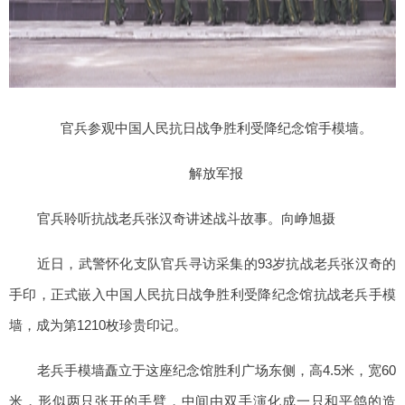
官兵参观中国人民抗日战争胜利受降纪念馆手模墙。
解放军报
官兵聆听抗战老兵张汉奇讲述战斗故事。向峥旭摄
近日，武警怀化支队官兵寻访采集的93岁抗战老兵张汉奇的
手印，正式嵌入中国人民抗日战争胜利受降纪念馆抗战老兵手模
墙，成为第1210枚珍贵印记。
老兵手模墙矗立于这座纪念馆胜利广场东侧，高4.5米，宽60
米，形似两只张开的手臂，中间由双手演化成一只和平鸽的造