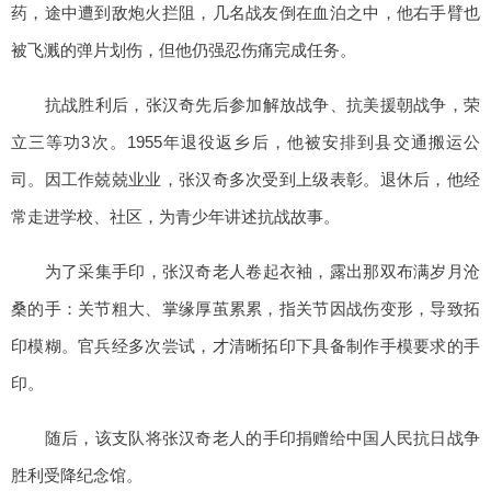
药，途中遭到敌炮火拦阻，几名战友倒在血泊之中，他右手臂也
被飞溅的弹片划伤，但他仍强忍伤痛完成任务。
抗战胜利后，张汉奇先后参加解放战争、抗美援朝战争，荣
立三等功3次。1955年退役返乡后，他被安排到县交通搬运公
司。因工作兢兢业业，张汉奇多次受到上级表彰。退休后，他经
常走进学校、社区，为青少年讲述抗战故事。
为了采集手印，张汉奇老人卷起衣袖，露出那双布满岁月沧
桑的手：关节粗大、掌缘厚茧累累，指关节因战伤变形，导致拓
印模糊。官兵经多次尝试，才清晰拓印下具备制作手模要求的手
印。
随后，该支队将张汉奇老人的手印捐赠给中国人民抗日战争
胜利受降纪念馆。