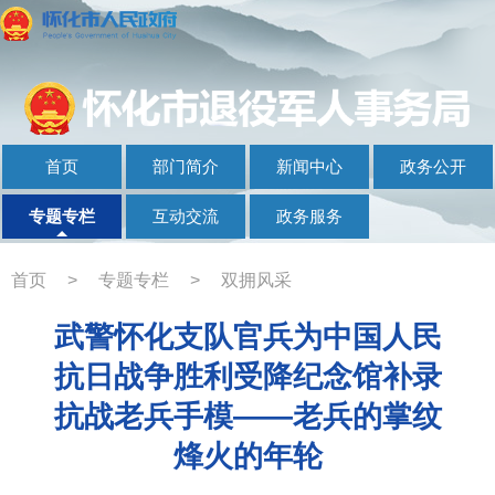
首页
部门简介
新闻中心
政务公开
专题专栏
互动交流
政务服务
首页
>
专题专栏
>
双拥风采
武警怀化支队官兵为中国人民
抗日战争胜利受降纪念馆补录
抗战老兵手模——老兵的掌纹
烽火的年轮