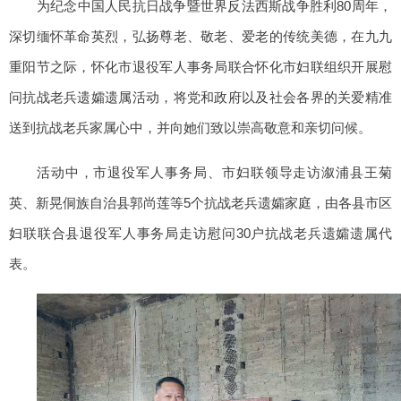
为纪念中国人民抗日战争暨世界反法西斯战争胜利80周年，
深切缅怀革命英烈，弘扬尊老、敬老、爱老的传统美德，在九九
重阳节之际，怀化市退役军人事务局联合怀化市妇联组织开展慰
问抗战老兵遗孀遗属活动，将党和政府以及社会各界的关爱精准
送到抗战老兵家属心中，并向她们致以崇高敬意和亲切问候。
活动中，市退役军人事务局、市妇联领导走访溆浦县王菊
英、新晃侗族自治县郭尚莲等5个抗战老兵遗孀家庭，由各县市区
妇联联合县退役军人事务局走访慰问30户抗战老兵遗孀遗属代
表。