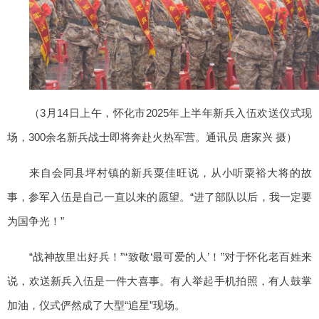
（3月14日上午，怀化市2025年上半年新兵入伍欢送仪式现
场，300余名新兵战士即将奔赴火热军营。通讯员 唐家兴 摄）
来自会同县坪村镇的新兵粟佳旺说，从小听粟裕大将的故
事，参军入伍是自己一直以来的愿望。“进了部队以后，我一定要
为国争光！”
“战神故里出好兵！”“致敬‘最可爱的人’！”对于怀化老百姓来
说，欢送新兵入伍是一件大喜事。有人举起手机拍照，有人鼓掌
加油，仪式俨然成了大型“追星”现场。