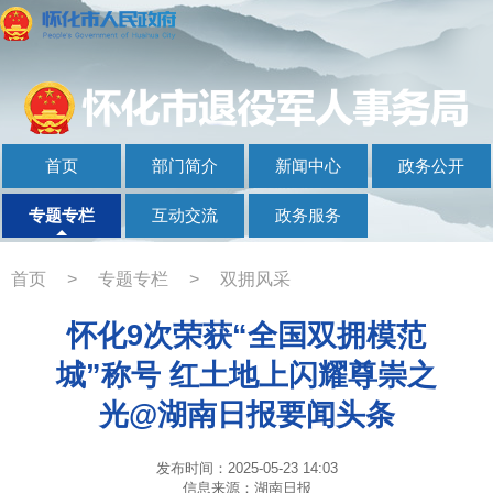
首页
部门简介
新闻中心
政务公开
专题专栏
互动交流
政务服务
首页
>
专题专栏
>
双拥风采
怀化9次荣获“全国双拥模范
城”称号 红土地上闪耀尊崇之
光@湖南日报要闻头条
发布时间：2025-05-23 14:03
信息来源：湖南日报