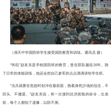
（湖天中学国防班学生接受国防教育和训练。通讯员 摄）
“90后”赵友东是学校国防班的教官，曾在部队服役16年。除
了日常的体能训练，他还会把自己参军的点点滴滴讲给学生听。
“当兵就要在危急时刻冲在最前面，抱着身死沙场的信念，不
回头、不撤退。”赵友东说，有一次接到抗洪抢险的命令，出发
前，每个人都拍了遗像，以防不测。