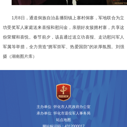
1月8日，通道侗族自治县播阳镇上寨村侗寨，军地联合为立
功受奖军人家庭送来喜报和慰问金，亲朋好友簇拥村寨，共享这
份荣耀和喜悦。春节前夕，该县通过送立功喜报、走访慰问军人
军属等举措，全力营造“拥军崇军、热爱国防”的浓厚氛围。刘强
摄（湖南图片库）
主办单位: 怀化市人民政府办公室
承办单位: 怀化市退役军人事务局
站点地图
网站标识码：4312000017