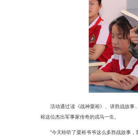
活动通过读《战神粟裕》、讲胜战故事
裕这位杰出军事家传奇的戎马一生。
“今天聆听了粟裕爷爷这么多胜战故事