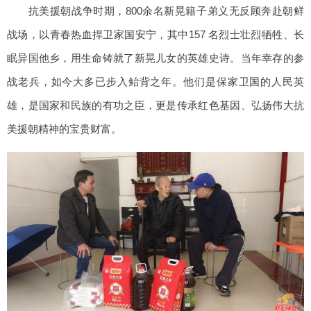
抗美援朝战争时期，800余名新晃籍子弟义无反顾奔赴朝鲜
战场，以青春热血捍卫家国安宁，其中157 名烈士壮烈牺牲、长
眠异国他乡，用生命铸就了新晃儿女的英雄史诗。当年幸存的参
战老兵，如今大多已步入鲐背之年。他们是保家卫国的人民英
雄，是国家和民族的有功之臣，更是传承红色基因、弘扬伟大抗
美援朝精神的宝贵财富。