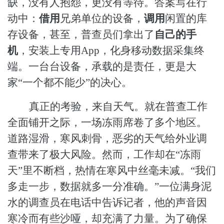
缺，没有人抱怨，更没有等待。答案写在行
动中：
借用
兄弟单位的设备，
调用
闲置的库
存设备，甚至，普查员们拿出了
自己的手
机
，安装上专用
App，化身移动数据采集终
端。一台台设备，承载的是责任，更是大
家“一个都不能少”的决心。
真正的考验，来自天气。就在普查工作
全面铺开之际，一场冻雨席卷了多个地区。
道路湿滑，寒风刺骨，恶劣的天气给外业调
查带来了极大风险。然而，工作却在
“冻雨
天”里不断档，热情在寒风中丝毫未减。“我们
多走一步，数据就多一分准确。”一位满身泥
水的调查员在电话中告诉记者，他的声音因
寒冷而有些沙哑，却充满了力量。为了确保