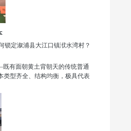
本
为何锁定溆浦县大江口镇洑水湾村？
—
既
有面朝黄土背朝天的传统普通
本类型齐全、结构均衡，极具代表