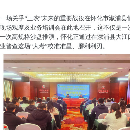
一场关乎
“三农”未来的重要战役在怀化市溆浦县
现场观摩
及
业务培训
会
在此地召开，这不仅是一
一次高规格沙盘推演，怀化正通过在溆浦县大江
业普查这场
“大考”校准准星、磨利利刃。