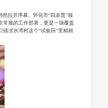
悄然拉开序幕。怀化市“
四农普
”
领
次常规的
工作
部署，更是一场覆盖
口镇洑水湾村这个
“试验田”里精耕