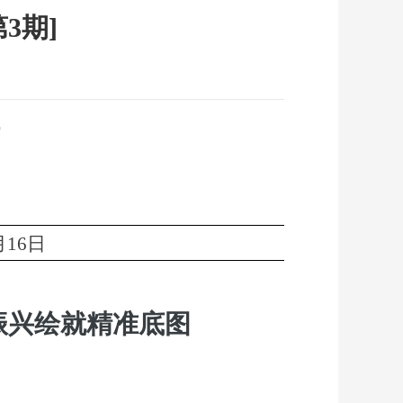
3期]
月16日
振兴绘就精准底图