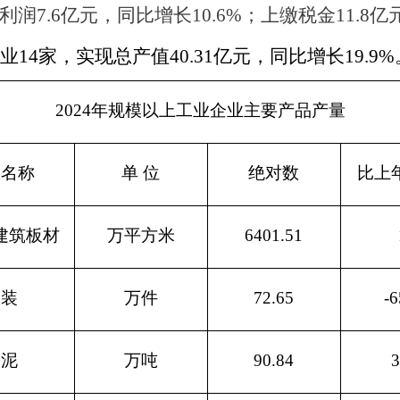
利润
7.6
亿元，同比增长
10.6%
；上缴税金
11.8
亿
业
14
家，实现总产值
40.31
亿元，同比增长
19.9%
2024
年规模以上工业企业主要产品产量
品名称
单 位
绝对数
比上
建筑板材
万平方米
6401.51
服装
万件
72.65
-6
水泥
万吨
90.84
3