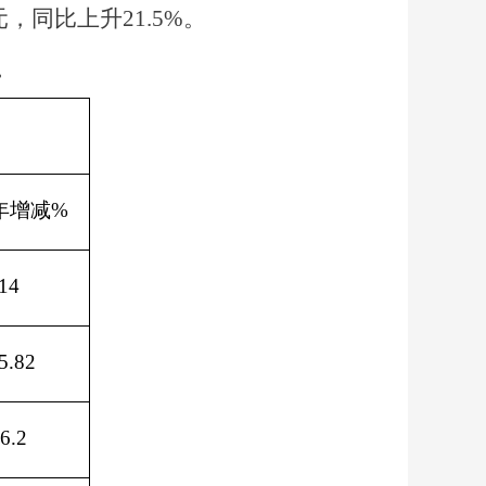
元，同比上升
21.5%
。
。
年增减
%
14
5.82
6.2