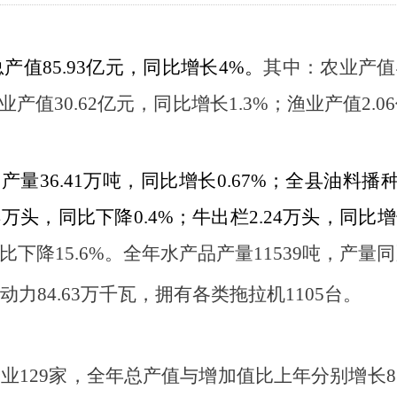
总产值
85.93
亿元，同比增长
4%
。
其中：农业产值
业产值
30.62
亿元，同比增长
1.3%
；渔业产值
2.06
，产量
36.41
万吨，同比增长
0.67%
；全县油料播
4
万头，同比下降
0.4%
；牛出栏
2.24
万头，同比增
比下降
15.6%
。全年水产品产量
11539
吨，产量同
动力
84.63
万千瓦，拥有各类拖拉机
1105
台。
企业
129
家，全年总产值与增加值比上年分别增长
8