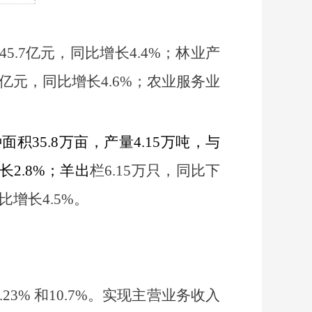
45.7
亿元，同比增长
4.4%
；林业产
亿元，同比增长
4.6%
；农业服务业
种面积
35.8
万亩，产量
4.15
万吨，与
长
2.8%
；羊出
栏
6.15
万只，同比下
比增长
4.5%
。
.23%
和
10.7%
。实现主营业务收入