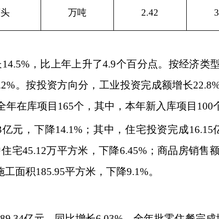
罐头
万吨
2.42
3
长
14.5%
，比上年上升了
4.9
个百分点。按经济类
.2%
。按投资方向分，工业投资完成额增长
22.8
全年在库项目
165
个，其中，本年新入库项目
100
3
亿元，下降
14.1%
；其中，住宅投资完成
16.15
中住宅
45.12
万平方米，下降
6.45%
；商品房销售
施工面积
185.95
平方米，下降
9.1%
。
额
89.34
亿元，同比增长
6.03%
。全年批零住餐完成