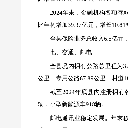
2024
年末，金融机构各项存
比年初增加
39.37
亿元，增长
10.81
全县保险业务总收入
6.5
亿元
七、交通、邮电
全县境内拥有公路总里程为
3
公里、专用公路
67.89
公里、村道
1
截至
2024
年底县内注册拥有
辆，小型新能源车
918
辆。
邮电通讯业稳定发展。年末