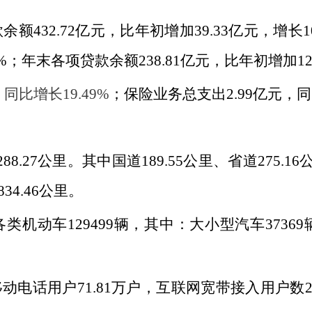
款余额
432.72
亿元，比年初增加
39.33
亿元，增长
1
%
；年末各项贷款余额
238.81
亿元，比年初增加
12
，
同比增长
19.49%
；保险业务总支出
2.99
亿元，同
288.27
公里。其中国道
189.55
公里、省道
275.16
834.46
公里。
各类机动车
129499
辆，其中：大小型汽车
37369
移动电话用户
71.81
万户，互联网宽带接入用户数
2