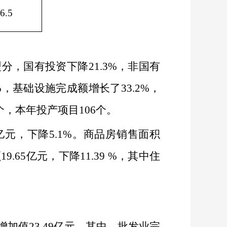
6.5
型分，国有投资下降
21.3%
，非国有
%
，基础设施完成额增长了
33.2%
，
个，本年投产项目
106
个。
亿元，下降
5.1%
。商品房销售面积
额
19.65
亿元，下降
11.39 %
，其中住
增加值
23.49
亿元，其中，批发业完