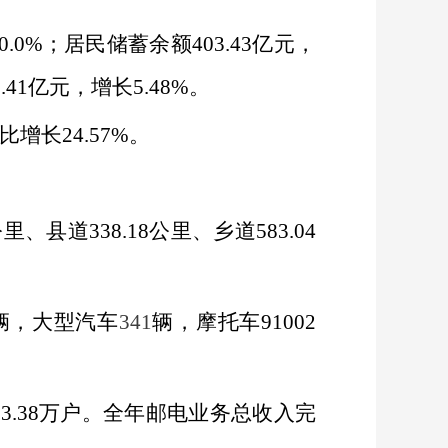
0.0%
；居民储蓄余额
403.43
亿元，
.41
亿元，增长
5.48%
。
比增长
24.57%
。
公里、县道
338.18
公里、乡道
583.04
辆，大型汽车
341
辆，摩托车
91002
3.38
万户。全年邮电业务总收入完