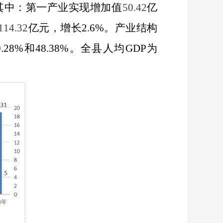
其中：第一产业实现增加值
50.42
亿
114.32
亿元，增长
2.6%
。产业结构
0.28%
和
48.38%
。全县人均
GDP
为