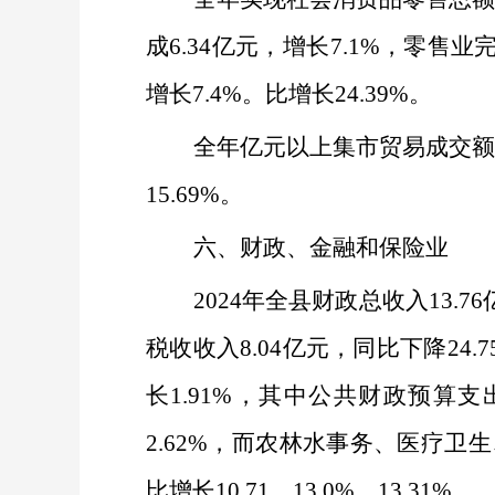
成
6.34
亿元，增长
7.1%
，零售业
增长
7.4%
。比增长
24.39%
。
全年亿元以上集市贸易成交
15.69%
。
六、财政、金融和保险业
2024
年全县财政总收入
13.76
税收收入
8.04
亿元，同比下降
24.
长
1.91%
，其中公共财政预算支
2.62%
，而农林水事务、医疗卫生
比增长
10.71
、
13.0%
、
13.31%
。