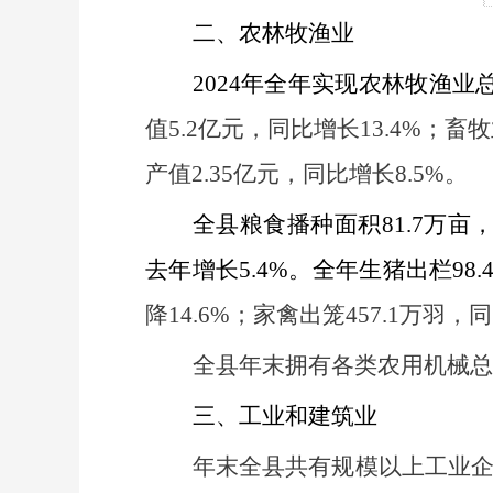
二、农林牧渔业
2024
年全年实现农林牧渔业
值
5.2
亿元，同比增长
13.4%
；畜牧
产值
2.35
亿元，同比增长
8.5%
。
全县粮食播种面积
81.7
万亩
去年增长
5.4%
。全年生猪出栏
98.
降
14.6%
；家禽出笼
457.1
万羽，同
全县年末拥有各类农用机械总
三、工业和建筑业
年末全县共有规模以上工业