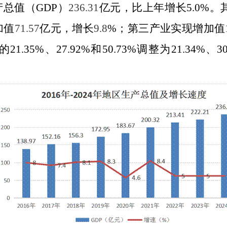
产总值（
GDP
）
236.31
亿元，比上年增长
5.0%
。
加值
71.57
亿元，增长
9.8
%
；第三产业实现增加值
的
21.35%
、
27.92%
和
50.73%
调整为
21.34%
、
3