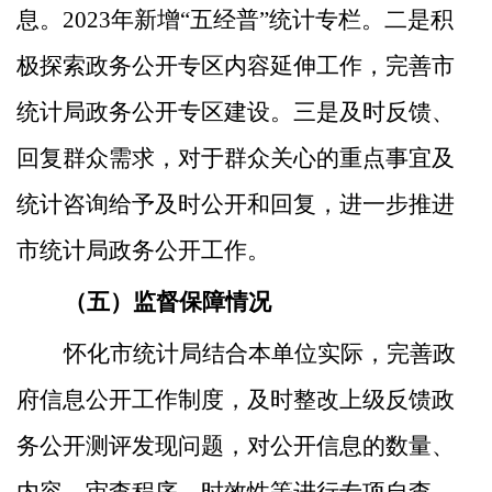
息
。
2023年新增
“
五经普
”统计
专栏。二是积
极探索政务公开专区
内容延伸
工作，完
善
市
统计局政务
公开
专区建设。三是及时反馈、
回复群众需求，对于群众关心的重点事宜
及
统计咨询给予
及时公开
和回复
，进一步
推进
市统计局政务公开工作。
（五）监督保障情况
怀化
市统计局结合本单位实际，完善政
府信息公开工作制度，及时整改上级反馈政
务公开测评发现问题，对公开信息的数量、