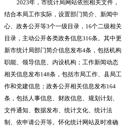
2023年，市统计局
网站
依照相关文件，
结合
本局
工作实际，设置
部门简介、
新闻中
心、政务公开等
3
个一级目录，
16个二级相关
目录，
主动公开各类政
务
信息
316
条。其中
更
新
市统计局
部门简介信息发布
4条，包括机构
职能、领导信息、内设机构；
工作新闻动态
相关信息发布
1
48
条，包括市局工作、县局工
作和党建信息；政务公开
相关
信息发布
164
条，包括人事
信息
、财政
信息、
规划计划、
文件通知、数据发布、
统计文化、统计法
制、依申请公开
等。
怀化统计网站
及时准确