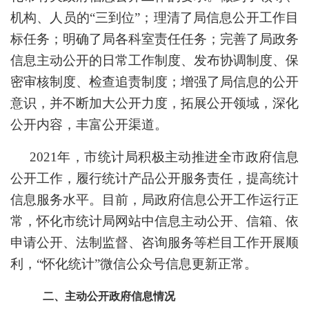
机构、人员的
“三到位”；理清了局信息公开工作目
标任务
；
明确了
局
各科室责任任务；完善了局政务
信息主动公开的日常工作制度、发布协调制度、保
密审核制度、检查追责制度；增强
了局信息的
公开
意识，
并不断
加大公开力度，拓展公开领域，深化
公开内容，丰富公开渠
道。
2021年
，市统计局
积极主动推进全市政府信息
公开工作
，履行统计产品公开服务责任，提高统计
信息服务水平
。目前，
局
政府信息公开工作运行正
常，
怀化市统计局网站中
信息主动公开、
信箱、
依
申请公开、
法制监督、
咨询服务
等栏目
工作开展顺
利
，
“怀化统计”微信公众号信息更新正常
。
二、
主动公开政府信息情况