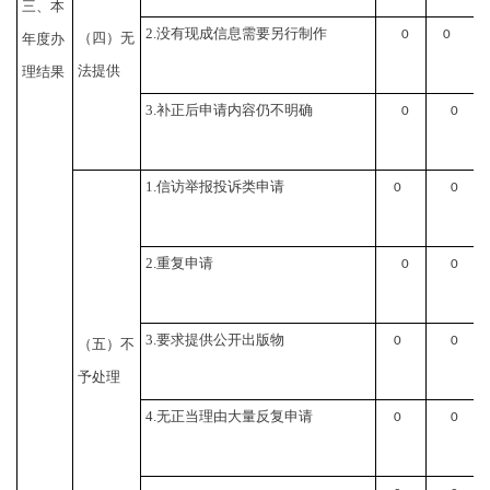
三、本
2.没有现成信息需要另行制作
0
0
（四）无
年度办
法提供
理结果
3.补正后申请内容仍不明确
0
0
1.信访举报投诉类申请
0
0
2.重复申请
0
0
3.要求提供公开出版物
0
0
（五）不
予处理
4.无正当理由大量反复申请
0
0