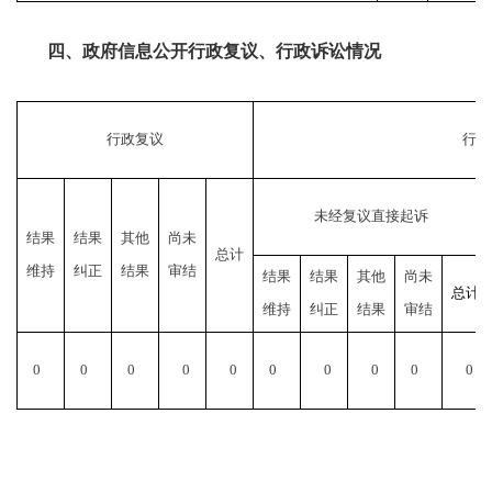
四、政府信息公开行政复议、行政诉讼情况
行政复议
行政
未经复议直接起诉
结果
结果
其他
尚未
总计
维持
纠正
结果
审结
结果
结果
其他
尚未
总计
维持
纠正
结果
审结
0
0
0
0
0
0
0
0
0
0