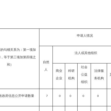
申请人情况
据的勾稽关系为：第一项加
法人或其他组织
和，等于第三项加第四项之
自然
和）
社会
人
商业
科研
法律服
公益
企业
机构
务机构
组织
收政府信息公开申请数量
7
0
0
0
0