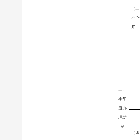
（三
不予
开
三、
本年
度办
理结
果
（四