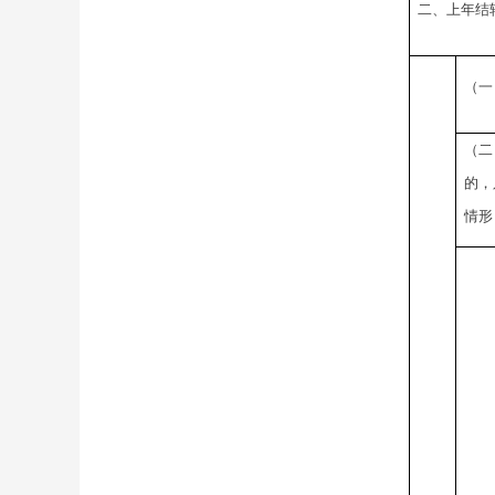
二、上年结
（一
（二
的，
情形