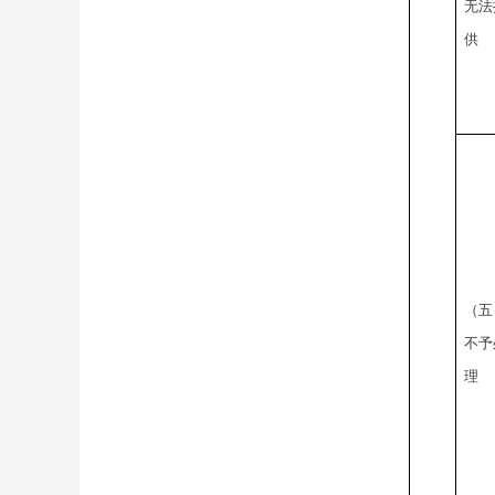
无法
供
（五
不予
理