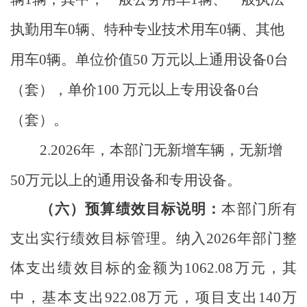
执勤用车
0
辆、特种专业技术用车
0
辆、其他
用车
0
辆。单位价值
50
万元以上通用设备
0
台
（套），单价
100
万元以上专用设备
0
台
（套）。
2.2026
年，本部门无新增车辆，无新增
50
万元以上的通用设备和专用设备。
（六）
预算绩效目标说明：
本部门所有
支出实行绩效目标管理。纳入
2026
年部门整
体支出绩效目标的金额为
1062.08
万元，其
中，基本支出
922.08
万元，项目支出
140
万