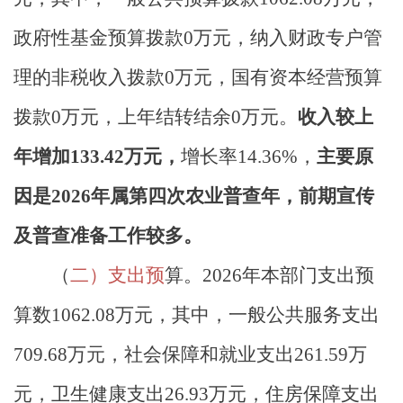
政府性基金预算拨款
0
万元，纳入财政专户管
理的非税收入拨款
0
万元，国有资本经营预算
拨款
0
万元，上年结转结余
0
万元。
收入较上
年增加
133.42
万元，
增长率
14.36%
，
主要原
因是
2026
年属第四次农业普查年，前期宣传
及普查准备工作较多。
（
二）支出预
算。
2026
年本部门支出预
算数
1062.08
万元，其中，一般公共服务支出
709.68
万元，社会保障和就业支出
261.59
万
元，卫生健康支出
26.93
万元，住房保障支出