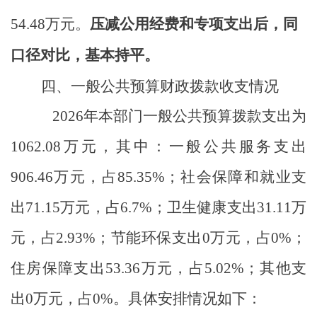
54.48
万元。
压减公用经费和专项支出后，同
口径对比，基本持平。
四、一般公共预算财政拨款收支情况
2026
年本部门一般公共预算拨款支出为
1062.08
万元，其中：一般公共服务支出
906.46
万元，占
85.35%
；社会保障和就业支
出
71.15
万元，占
6.7%
；卫生健康支出
31.11
万
元，占
2.93%
；节能环保支出
0
万元，占
0%
；
住房保障支出
53.36
万元，占
5.02%
；其他支
出
0
万元，占
0%
。具体安排情况如下：