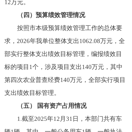
12
万元。
（四）预算绩效管理情况
按照市本级预算绩效管理工作的总体要
求，
2026
年我单位整体支出
1062.08
万元，全
部实行整体支出绩效目标管理，编报绩效目
标的项目
1
个，涉及项目支出
140
万元，其中
第四次农业普查经费
140
万元，全部实行项目
支出绩效目标管理。
（五）
国有资产占用情况
1.
截至
2025
年
12
月
31
日，本部门共有车
辆
1
辆，其中，一般公务用车
1
辆、一般执法