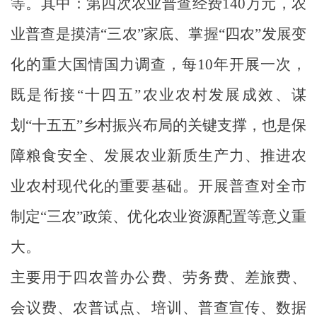
等。其中：第四次农业普查经费
140
万元，农
业普查是摸清
“
三农
”
家底、掌握
“
四农
”
发展变
化的重大国情国力调查，每
10
年开展一次，
既是衔接
“
十四五
”
农业农村发展成效、谋
划
“
十五五
”
乡村振兴布局的关键支撑，也是保
障粮食安全、发展农业新质生产力、推进农
业农村现代化的重要基础。开展普查对全市
制定
“
三农
”
政策、优化农业资源配置等意义重
大。
主要用于四农普
办公费、劳务费、差旅费、
会议费、
农普试点、培训、普查宣传、数据