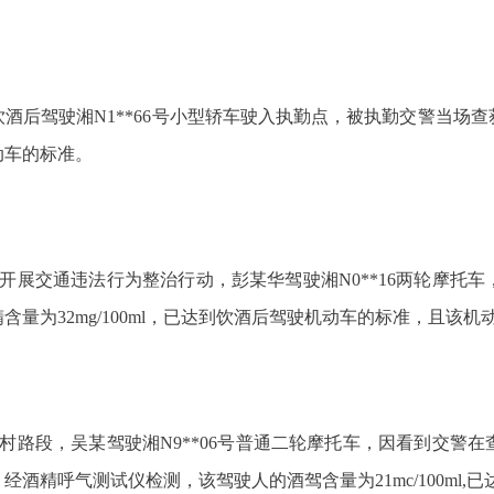
周某饮酒后驾驶湘N1**66号小型轿车驶入执勤点，被执勤交警当
机动车的标准。
在辖区开展交通违法行为整治行动，彭某华驾驶湘N0**16两轮摩
量为32mg/100ml，已达到饮酒后驾驶机动车的标准，且该
镇杆梓村路段，吴某驾驶湘N9**06号普通二轮摩托车，因看到交
酒精呼气测试仪检测，该驾驶人的酒驾含量为21mc/100ml,