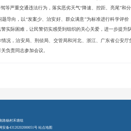
醉驾等严重交通违法行为，落实恶劣天气“降速、控距、亮尾”和
问题导向，以“发案少、治安好、群众满意”为标准进行科学评价
民警实际困难，让民警切实感受到组织的关心关爱，进一步提升
工作情况，治安局、刑侦局、交管局和河北、浙江、广东省公安厅
有关负责同志参加会议。
区环城南路杨村禾塘组
安备43120202000051号
站点地图