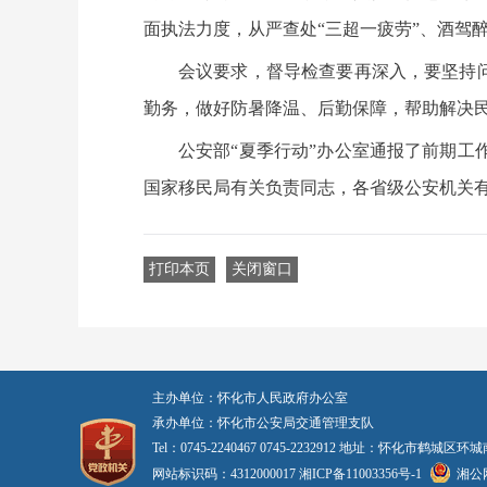
面执法力度，从严查处“三超一疲劳”、酒驾
会议要求，督导检查要再深入，要坚持
勤务，做好防暑降温、后勤保障，帮助解决
公安部“夏季行动”办公室通报了前期
国家移民局有关负责同志，各省级公安机关
打印本页
关闭窗口
主办单位：怀化市人民政府办公室
承办单位：怀化市公安局交通管理支队
Tel：0745-2240467 0745-2232912 地址：怀化市鹤城
网站标识码：4312000017
湘ICP备11003356号-1
湘公网