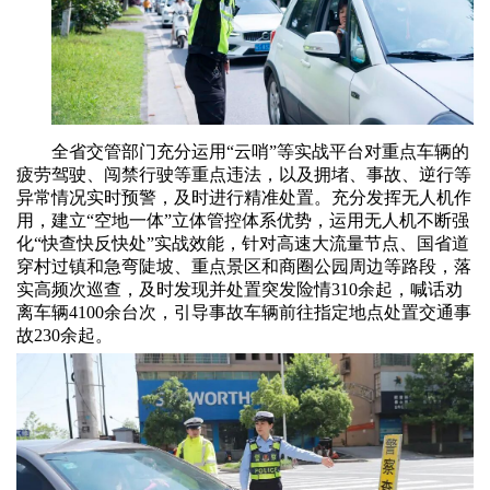
全省交管部门充分运用“云哨”等实战平台对重点车辆的
疲劳驾驶、闯禁行驶等重点违法，以及拥堵、事故、逆行等
异常情况实时预警，及时进行精准处置。充分发挥无人机作
用，建立“空地一体”立体管控体系优势，运用无人机不断强
化“快查快反快处”实战效能，针对高速大流量节点、国省道
穿村过镇和急弯陡坡、重点景区和商圈公园周边等路段，落
实高频次巡查，及时发现并处置突发险情310余起，喊话劝
离车辆4100余台次，引导事故车辆前往指定地点处置交通事
故230余起。