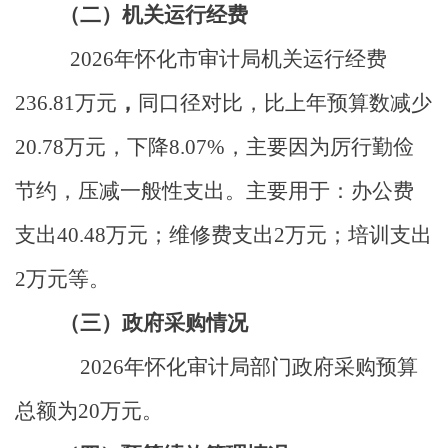
（二）机关运行经费
2026
年怀化市审计局机关运行经费
236.81
万元
，
同口径对比，比上
年
预算数减少
20.78
万元，下降
8.07%
，主要因为厉行勤俭
节约，压减一般性支出。
主要用于：办公费
支出
40.48
万元；维修费支出
2
万元；培训支出
2
万元等。
（三）政府采购情况
2026
年怀化
审计局部门
政府采购预算
总额为
20
万元。