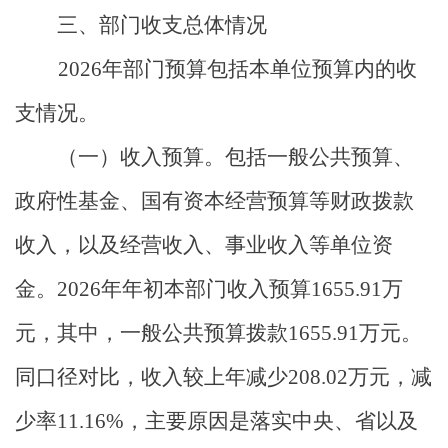
三
、
部门收支总体情况
2026
年部门预算包括本单位预算内的收
支情况。
（一）收入预算。
包括一般公共预算、
政府性基金、国有资本经营预算等财政拨款
收入，以及经营收入、事业收入等单位资
金。
2026
年年初
本部门收入
预算
1655.91
万
元，其中，一般公共预算拨款
1655.91
万元。
同口径对比，
收入较
上
年减少
208.02
万元，
减
少率
11.16
%
，
主要
原因
是
落实中央、省以及