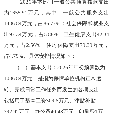
2026
年
本部门
一般公共预算拨款
支出
为
1655.91
万元，
其中：一般公共服务支出
1436.84
万元，占
86.77
%
；社会保障和就业支
出
97.34
万元，占
5.88
%
；卫生健康支出
42.34
万元，占
2.56
%
；
住房保障
支出
79.39
万元
，
占
4.79
%
。
具体安排情况如下：
（一）
基本支出
：
2026
年年初预算数为
1086.84
万元，是指为保障单位机构正常运
转、完成日常工作任务而发生的各项支出，
包括用于基本工资
309.6
万元
、津贴补贴
392.92
万元、
办公费
40.48
万元
、印刷费
1
万