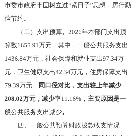
市委市政府牢固树立过
“紧日子”思想，厉行勤
俭节约
。
（二）支出预算。
2026
年
本部门支出
预
算数
1655.91
万元，其中，
一般公共服务支出
1436.84
万元，社会保障和就业支出
97.34
万
元，卫生健康支出
42.34
万元，住房保障支出
79.39
万元
。
同口径对比，
支出较
上
年减少
208.02
万元，
减少
率
11.16
%
，
主要
原因
是
一
般
公共服务支出减少
。
四、一般公共预算财政拨款收支情况