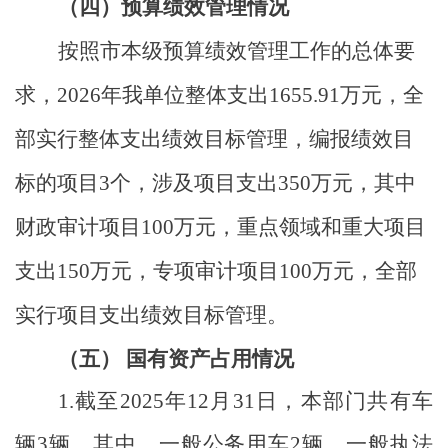
（四）预算绩效管理情况
按照市本级预算绩效管理工作的总体要
求，
2026
年我单位整体支出
1655.91
万元，全
部实行整体支出绩效目标管理，编报绩效目
标的项目
3
个，涉及项目支出
350
万元，其中
财政审计项目
100
万元，重点领域和重大项目
支出
150
万元，专项审计项目
100
万元，全部
实行项目支出绩效目标管理。
（五）
国有资产占用情况
1.
截至
2025
年
12
月
31
日，本部门共有车
辆
3
辆，其中，一般公务用车
2
辆、一般执法