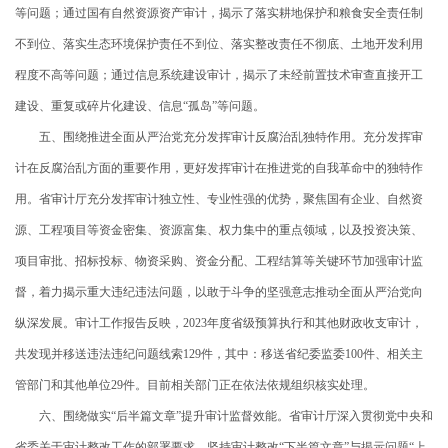
等问题；通过国有自然资源资产审计，揭示了落实耕地保护和粮食安全责任制
不到位、落实生态环境保护责任不到位、落实整改责任不彻底、土地开发利用
程度不高等问题；通过信息系统建设审计，揭示了未经前置技术审查直接开工
建设、重复或碎片化建设、信息“孤岛”等问题。
五、围绕推进全面从严治党充分发挥审计反腐治乱独特作用。充分发挥审
计在反腐治乱方面的重要作用，更好发挥审计在推进党的自我革命中的独特作
用。省审计厅充分发挥审计独立性、专业性强的优势，聚焦国有企业、自然资
源、工程项目等资金密集、资源富集、权力集中的重点领域，以及投资决策、
项目审批、招标投标、物资采购、资金分配、工程结算等关键环节加强审计监
督，着力揭示重大违纪违法问题，以敢于斗争的坚强意志推动全面从严治党向
纵深发展。审计工作报告反映，2023年度省级预算执行和其他财政收支审计，
共发现并移送违法违纪问题线索129件，其中：移送省纪委监委100件、相关主
管部门和其他单位29件。目前相关部门正在依法依规组织核实处理。
六、围绕做实“后半篇文章”提升审计监督效能。省审计厅深入贯彻党中央和
省委关于审计整改工作的部署要求，坚持审计整改“下半篇文章”与揭示问题“上