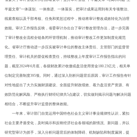
半篇文章”一体谋划、一体推进、一体落实，把审计成果运用到有关专项整治、
线索查核以及干部考核、任免和奖惩过程中，推动将审计整改成效转化为治理
效能。审计工作报告反映，省委审计办出台了审计整改管理办法，进一步完善
了审计整改全流程全链条闭环管理机制，推动审计整改工作更加制度化规范
化。省审计厅推动进一步压实被审计单位的整改主体责任、主管部门的监督管
理责任、审计机关的督促检查责任，持续整改上年度审计工作报告指出的问
题，截至2024年6月底，各级财政累计收缴或盘活使用资金180.23亿元，相关单
位制定完善制度395项。同时，通过深入剖析问题背后原因，审计工作报告有针
对性地提出了大力实施财源建设、全面提升财政绩效、着力盘活资产资源、有
效防范化解风险、严格执行财经纪律共5点建议，切实做到揭示问题与解决问题
相结合，不断提升审计监督的整体效能。
一年来，审计部门自觉运用中国特色社会主义审计事业规律性认识，紧扣
社会主要矛盾变化，及时揭示和反映经济社会各领域的新情况、新问题，并以
研究型审计为抓手，深入分析问题背后的体制障碍、机制缺陷和制度漏洞，提