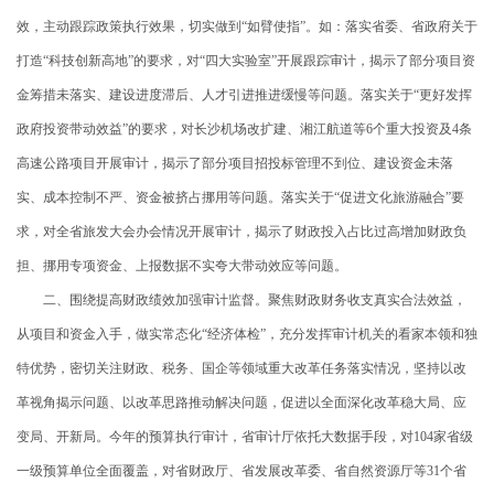
效，主动跟踪政策执行效果，切实做到“如臂使指”。如：落实省委、省政府关于
打造“科技创新高地”的要求，对“四大实验室”开展跟踪审计，揭示了部分项目资
金筹措未落实、建设进度滞后、人才引进推进缓慢等问题。落实关于“更好发挥
政府投资带动效益”的要求，对长沙机场改扩建、湘江航道等6个重大投资及4条
高速公路项目开展审计，揭示了部分项目招投标管理不到位、建设资金未落
实、成本控制不严、资金被挤占挪用等问题。落实关于“促进文化旅游融合”要
求，对全省旅发大会办会情况开展审计，揭示了财政投入占比过高增加财政负
担、挪用专项资金、上报数据不实夸大带动效应等问题。
二、围绕提高财政绩效加强审计监督。聚焦财政财务收支真实合法效益，
从项目和资金入手，做实常态化“经济体检”，充分发挥审计机关的看家本领和独
特优势，密切关注财政、税务、国企等领域重大改革任务落实情况，坚持以改
革视角揭示问题、以改革思路推动解决问题，促进以全面深化改革稳大局、应
变局、开新局。今年的预算执行审计，省审计厅依托大数据手段，对104家省级
一级预算单位全面覆盖，对省财政厅、省发展改革委、省自然资源厅等31个省