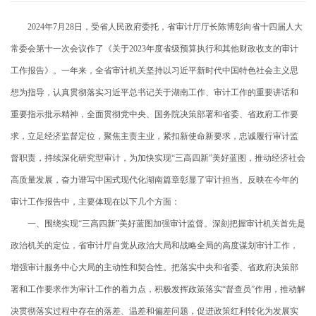
2024年
7月28日，受省人民政府委托，省审计厅厅长陈博彰向省十四届人大
常委会第十一次会议作了《关于2023年度省级预算执行和其他财政收支的审计
工作报告》。一年来，全省审计机关坚持以习近平新时代中国特色社会主义思
想为指导，认真贯彻落实习近平总书记关于湖南工作、审计工作的重要讲话和
重要指示批示精神，全面贯彻党中央、国务院决策部署和省委、省政府工作要
求，立足经济监督定位，聚焦主责主业，紧扣新使命新要求，忠诚履行审计监
督职责，持续深化研究型审计，为加快实现“三高四新”美好蓝图，推动经济社会
高质量发展，奋力谱写中国式现代化湖南篇章彰显了审计担当。反映在今年的
审计工作报告中，主要体现在以下几个方面：
一、围绕实现“三高四新”美好蓝图加强审计监督。深刻把握审计机关首先是
政治机关的定位，省审计厅自觉从政治大局和战略全局的高度谋划审计工作，
增强审计服务中心大局的主动性和契合性。把落实中央和省委、省政府决策部
署和工作要求作为审计工作的着力点，积极发挥政策落实“督查员”作用，推动解
决贯彻落实过程中存在的落差、温差和偏差问题，促进政策红利转化为发展实