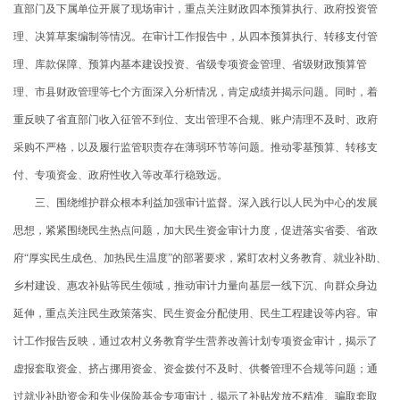
直部门及下属单位开展了现场审计，重点关注财政四本预算执行、政府投资管
理、决算草案编制等情况。在审计工作报告中，从四本预算执行、转移支付管
理、库款保障、预算内基本建设投资、省级专项资金管理、省级财政预算管
理、市县财政管理等七个方面深入分析情况，肯定成绩并揭示问题。同时，着
重反映了省直部门收入征管不到位、支出管理不合规、账户清理不及时、政府
采购不严格，以及履行监管职责存在薄弱环节等问题。推动零基预算、转移支
付、专项资金、政府性收入等改革行稳致远。
三、围绕维护群众根本利益加强审计监督。深入践行以人民为中心的发展
思想，紧紧围绕民生热点问题，加大民生资金审计力度，促进落实省委、省政
府“厚实民生成色、加热民生温度”的部署要求，紧盯农村义务教育、就业补助、
乡村建设、惠农补贴等民生领域，推动审计力量向基层一线下沉、向群众身边
延伸，重点关注民生政策落实、民生资金分配使用、民生工程建设等内容。审
计工作报告反映，通过农村义务教育学生营养改善计划专项资金审计，揭示了
虚报套取资金、挤占挪用资金、资金拨付不及时、供餐管理不合规等问题；通
过就业补助资金和失业保险基金专项审计，揭示了补贴发放不精准、骗取套取