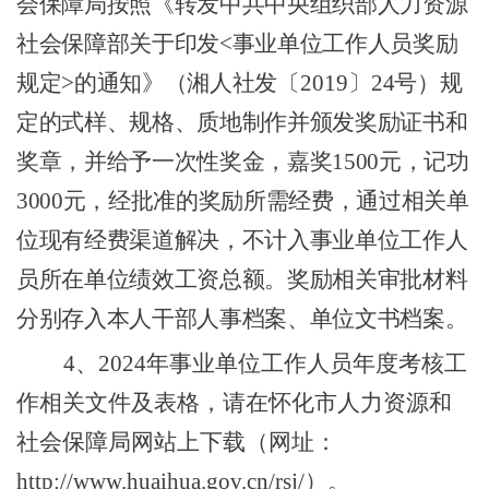
会保障局按照《转发中共中央组织部人力资源
社会保障部关于印发
<
事业单位工作人员奖励
规定
>
的通知》（湘人社发
〔
20
19
〕
24
号）规
定的式样、规格、质地制作并颁发奖励证书和
奖章，并给予一次性奖金，嘉奖
1500
元，记功
3000
元，经批准的奖励所需经费，通过相关单
位现有经费渠道解决，不计入事业单位工作人
员所在单位绩效工资总额。奖励相关审批材料
分别存入本人干部人事档案、单位文书档案
。
4
、
202
4
年事业单位工作人员年度考核工
作相关文件及表格，请在怀化市人力资源和
社会保障局网站上下载（网址：
http://www.huaihua.gov.cn/rsj/
）。