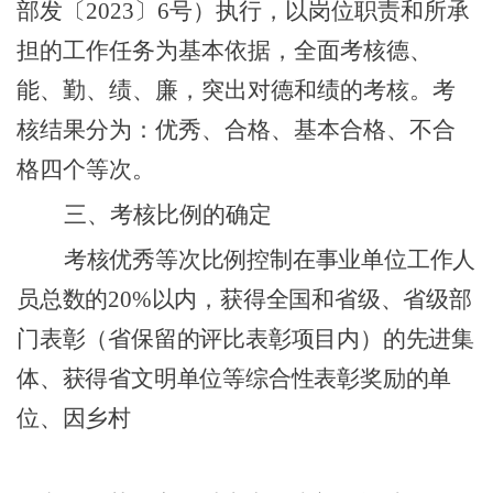
部发
〔
2023
〕
6
号
）执行，
以岗位职责和所承
担的工作任务为基本依据，全面考核德、
能、勤、绩、廉，突出对德和绩的考核
。
考
核结果分为：优秀、合格、基本合格、不合
格四个等次。
三、考核比例的确定
考
核优秀等次比例控制在事业单位工作人
员总数的
20
%
以内，
获得全国和省级、省级部
门表彰（省保留的评比表彰项目内）的先进集
体、获得省文明单位等综合性表彰奖励的单
位、因乡村