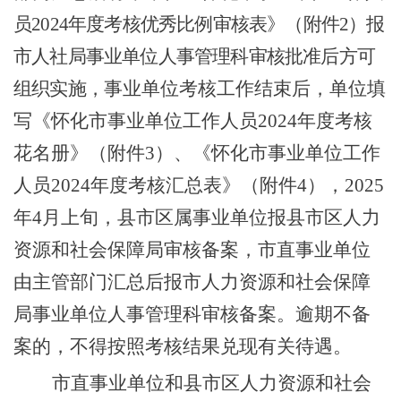
员
202
4
年度考核优秀比例审核表》（附件
2
）报
市人社局事业单位人事管理科审核批准后方可
组织实施，
事业单位考核工作结束后，单位填
写《怀化市事业单位工作人员
20
24
年度考核
花名册》（附件
3
）、《怀化市事业单位工作
人员
202
4
年度考核汇总表》（附件
4
），
202
5
年
4
月上旬，县市区属事业单位报县市区人力
资源
和
社会保障局审核备案，市直事业单位
由主管部门汇总后报市人力资源
和
社会保障
局事业单位人事管理科审核备案。逾期不备
案的，不得按照考核结果兑现有关待遇。
市直事业单位和县市区人力资源和社会