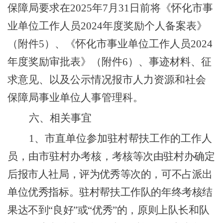
保障局要求在
202
5
年
7
月
31
日前将《怀化市事
业单位工作人员
202
4
年度奖励个人备案表》
（附件
5
）、《怀化市事业单位工作人员
202
4
年度奖励审批表》（附件
6
）、事迹材料、征
求意见、以及公示情况报市人力资源
和
社会
保障局事业单位人事管理科。
六、相关事宜
1
、
市直单位参加驻村帮扶工作的工作人
员，由市驻村办考核，考
核等次由驻村办确定
后报市人社局，评
为
优秀等次的，可不占派出
单位优秀指标。驻村帮扶工作队的年终考核结
果
达不到
“
良好
”
或
“
优秀
”
的，原则上队长和队