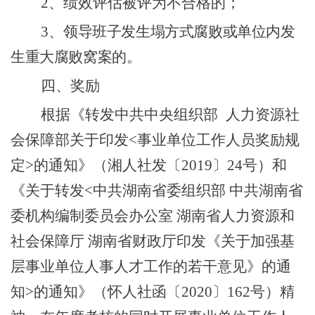
2
、绩效评估被评为不合格的；
3
、领
导班子发生塌方式腐败或单位内发
生重大腐败窝案的。
四、奖励
根据《转发中共中央组织部
人力资源社
会保障部关于印发
<
事业单位工作人员奖励规
定
>
的通知》（湘人社发
〔
20
19
〕
24
号）和
《关于转发
<
中共湖南省委组织部 中共湖南省
委机构编制委员会办公室 湖南省人力资源和
社会保障厅 湖南省财政厅印发《关于加强基
层事业单位人事人才工作的若干意见》的通
知
>
的通知》（怀人社函
〔
202
0
〕
162
号）精