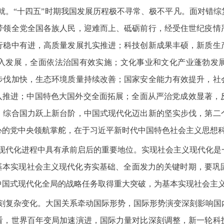
成就。“十四五”时期我国发展历程极不寻常、极不平凡。面对错
带领全党全国各族人民，迎难而上、砥砺前行，经受住世纪疫情
行稳中有进，高质量发展扎实推进；科技创新成果丰硕，新质生
入发展，全面依法治国有效实施；文化事业和文化产业蓬勃发
步伐加快，生态环境质量持续改善；国家安全能力有效提升，社
深入推进；中国特色大国外交全面拓展；全面从严治党成效显著，
、综合国力跃上新台阶，中国式现代化迈出新的坚实步伐，第二
心的党中央领航掌舵，在于习近平新时代中国特色社会主义思想
义现代化进程中具有承前启后的重要地位。实现社会主义现代化
是基本实现社会主义现代化夯实基础、全面发力的关键时期，要巩
中国式现代化全局的战略任务取得重大突破，为基本实现社会主
深刻复杂变化。大国关系牵动国际形势，国际形势演变深刻影响
看，世界百年变局加速演进，国际力量对比深刻调整，新一轮科