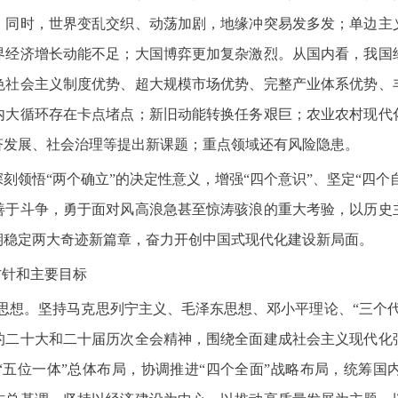
。同时，世界变乱交织、动荡加剧，地缘冲突易发多发；单边主
界经济增长动能不足；大国博弈更加复杂激烈。从国内看，我国
色社会主义制度优势、超大规模市场优势、完整产业体系优势、
内大循环存在卡点堵点；新旧动能转换任务艰巨；农业农村现代
济发展、社会治理等提出新课题；重点领域还有风险隐患。
刻领悟“两个确立”的决定性意义，增强“四个意识”、坚定“四个
善于斗争，勇于面对风高浪急甚至惊涛骇浪的重大考验，以历史
期稳定两大奇迹新篇章，奋力开创中国式现代化建设新局面。
方针和主要目标
导思想。坚持马克思列宁主义、毛泽东思想、邓小平理论、“三个
的二十大和二十届历次全会精神，围绕全面建成社会主义现代化
“五位一体”总体布局，协调推进“四个全面”战略布局，统筹国