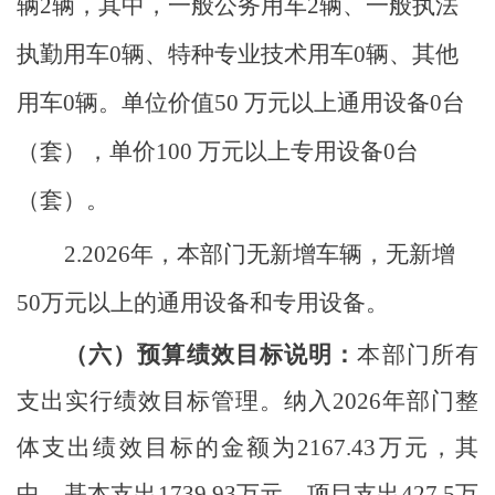
辆
2
辆，其中，一般公务用车
2
辆、一般执法
执勤用车
0
辆、
特种专业技术用车
0
辆、其他
用车
0
辆
。
单位价值
50 万元以
上通用设备
0
台
（套），单价
100 万元以上专用设备
0
台
（套）。
2.
2026年，本部门无新增车辆，无新增
50万元以上的通用设备和专用设备。
（六）预算绩效目标说明
：
本部门所有
支出实行绩效目标管理。纳入
2026年部门整
体支出绩效目标的金额为2167.43万元，其
中，基本支出1739.93万元，项目支出427.5万