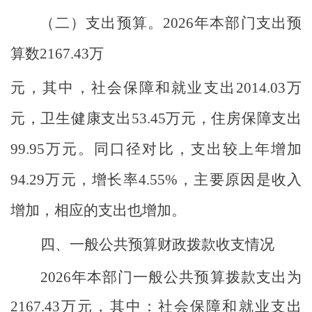
（二）
支出预算。
2026年本部门支出预
算数
2167.43
万
元，其中，
社会保障和就业支出
2014.03
万
元，卫生健康支出
53.45万元，住房保障支出
99.95
万元
。
同口径对比，
支出较
上
年增加
94.29
万元，
增长率
4.55
%
，
主要
原因
是
收入
增加，相应的支出也增加
。
四、一般公共预算财政拨款收支情况
2026年本部门一般公共预算拨款支出
为
2167.43
万元，其中：
社会保障和就业支出