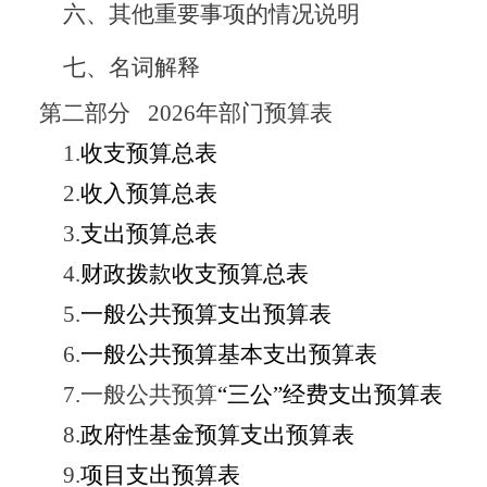
六、其他重要事项的情况说明
七、
名词解释
第二部分
2026
年部门预算表
1.
收支
预算
总表
2.
收入
预算总
表
3.
支出
预算总
表
4.
财政拨款收支
预算
总表
5.
一般公共预算支出
预算
表
6.
一般公共预算基本支出
预算
表
7.
一般公共预算
“
三公
”
经费支出
预算
表
8.
政府性基金预算支
出预算
表
9.
项目支出预算表