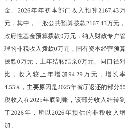
金。
2026
年年初本部门收入预算
2167.43
万
元，其中，一般公共预算拨款
2167.43
万元，
政府性基金预算拨款
0万元，
纳入财政专户管
理的非税收入拨款
0
万元，国有资本经营预算
拨款
0
万元，
上年结转结余
0
万元。
同口径对
比，
收入较
上
年增加
94.29
万元，
增长率
4.55
%
，
主要
原因
是
2025年省厅返还的部分非
税收入在2025年底到账，该部分收入结转到
了2026年，所以2026年
预估的非税收入增
加
。