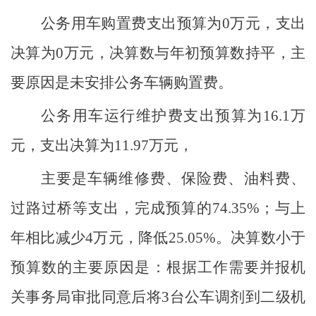
公务用车购置费支出预算为
0
万元，支出
决算为
0
万元，
决算数与年初预算数持平
，
主
要原因
是未安排公务车辆购置费。
公务用车运行维护费支出预算为
16.1
万
元，支出决算为
11.97
万元，
主要是
车辆维修费、保险费、油料费、
过路过桥等
支出
，完成预算的
74.35
%
；与上
年相比减少
4
万元，降低
25.05
%
。决算数小于
预算数的主要原因是
：根据工作需要并报机
关事务局审批同意后将
3
台公车调剂到二级机