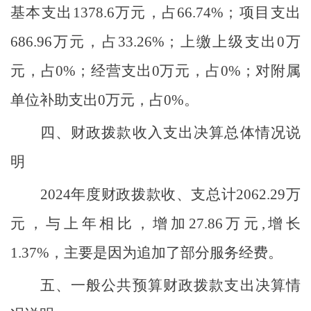
基本支出
1378.6
万元，占
66.74
%
；项目支出
686.96
万元，占
33.26
%
；上缴上级支出
0
万
元，占
0
%
；经营支出
0
万元，占
0
%
；对附属
单位补助支出
0
万元，占
0
%
。
四、财政拨款收入支出决算总体情况说
明
2024
年度财政拨款收、支总计
2062.29
万
元，与上年相比，增加
27.86
万元
,
增长
1.37
%
，主要是因为
追加了部分服务经费。
五、一般公共预算财政拨款支出决算情