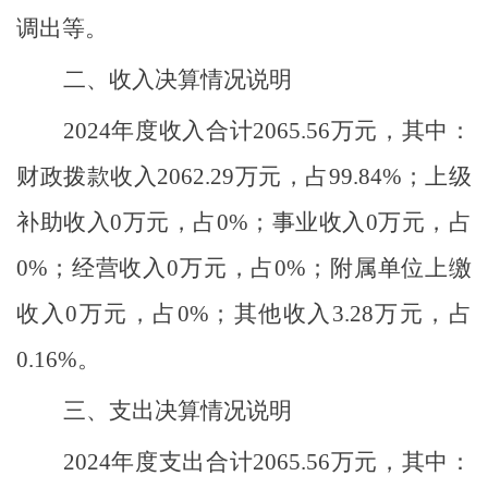
调出等。
二、收入决算情况说明
2024
年度收入合计
2065.56
万元，其中：
财政拨款收入
2062.29
万元，占
99.84
%
；上级
补助收入
0
万元，占
0
%
；事业收入
0
万元，占
0
%
；经营收入
0
万元，占
0
%
；附属单位上缴
收入
0
万元，占
0
%
；其他收入
3.28
万元，占
0.16
%
。
三、支出决算情况说明
2024
年度支出合计
2065.56
万元，其中：