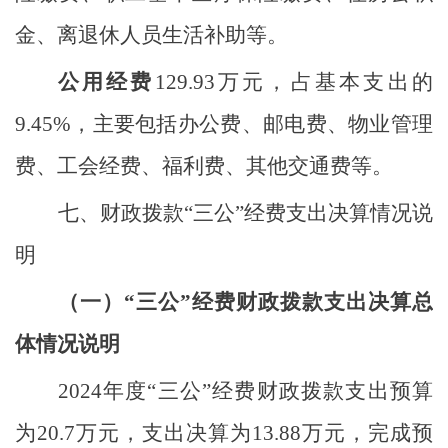
金、离退休人员生活补助等
。
公用经费
129.93
万元，占基本支出的
9.45
%
，主要包括办公费、
邮电费、物业管理
费、工会经费、福利费、其他交通费等
。
七、
财政拨款
“
三公
”
经费支出决算情况说
明
（一）
“
三公
”
经费财政拨款支出决算总
体情况说明
2024
年度
“
三公
”
经费财政拨款支出预算
为
20.7
万元，支出决算为
13.88
万元，完成预