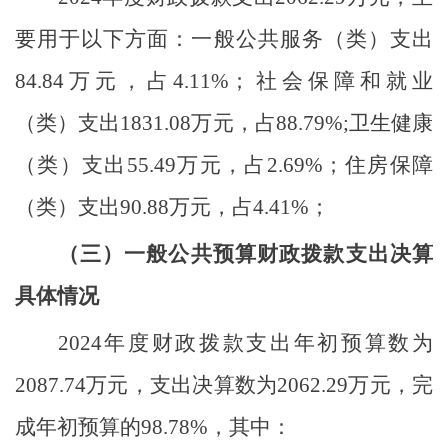
要用于以下方面：一般公共服务（类）支出
84.84
万元，占
4.11
%
；
社会保障和就业
（类）支出
1831.08
万元，占
88.79
%;
卫生健康
（类）支出
55.49
万元，占
2.69%
；住房保障
（类）支出
90.88
万元，占
4.41%
；
（三）一般公共预算财政拨款支出决算
具体情况
2024
年度财政拨款支出年初预算数为
2087.74
万元，支出决算数为
2062.29
万元，完
成年初预算的
98.78
%
，其中：