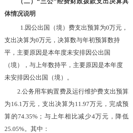
（二）
“
三公
”
经费财政拨款支出决算具
体情况说明
1.
因公出国（境）费支出预算为
0
万元，
支出决算为
0
万元，
决算数与年初预算数持
平，主要原因
是本年度未安排因公出国
（境）
，与上年数持平，主要原因
是
本年度
未安排因公出国（境）
。
2.
公务用车购置费及运行维护费支出预算
为
16.1
万元，支出决算为
11.97
万元，完成预
算的
74.35
%
；与上年相比减少
4
万元，降低
25.05
%
。其中：