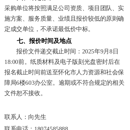
采购单位将按照满足公司资质、项目团队、实
施方案、服务质量、业绩且报价较低的原则确
定成交单位
，
不承诺最低价中标
。
七、
报价时间及地点
报价文件递交截止时间：
2025年
9
月
8
日
1
8
:00前。纸质材料及电子版刻光盘密封后在
报名截止时间前送至
怀化市人力资源和社会保
障局
6楼603办公室
。逾期或不符合规定的相关
文件恕不接收。
联系人：
向先生
联系电话：
18074585888