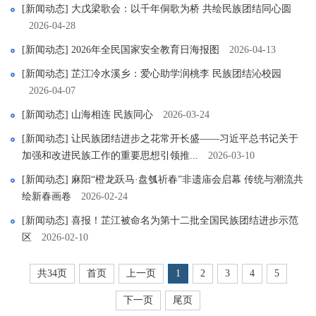
[新闻动态] 大戊梁歌会：以千年侗歌为桥 共绘民族团结同心圆
2026-04-28
[新闻动态] 2026年全民国家安全教育日海报图
2026-04-13
[新闻动态] 芷江冷水溪乡：爱心助学润桃李 民族团结沁校园
2026-04-07
[新闻动态] 山海相连 民族同心
2026-03-24
[新闻动态] 让民族团结进步之花常开长盛——习近平总书记关于
加强和改进民族工作的重要思想引领推...
2026-03-10
[新闻动态] 麻阳“橙龙跃马·盘瓠祈春”非遗庙会启幕 传统与潮流共
绘新春画卷
2026-02-24
[新闻动态] 喜报！芷江被命名为第十二批全国民族团结进步示范
区
2026-02-10
共34页
首页
上一页
1
2
3
4
5
下一页
尾页