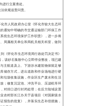
为进行立案查处。
依法依规追责问责。
、怀化市人民政府办公室《怀化市较大生态环
》的通知中明确的市交通运输部门环保工作
输系统生态环境保护工作职责》，进一步将
局、局属相关单位和局机关相关科室，做到
。收到《怀化市生态环境局行政处罚决定书》
件后，该砂石集散中心立即停业整改，现已建
区与主航道及上、下游涉水建筑物保留足够
仓库储存方式，进出道路和作业场地进行硬
施和垃圾收集设施，作业区生产废水和生活
排放；修复沉淀池、冲洗平台、压滤机等环
用，对排口进行封闭处理；在后方陆域设置
农业农村部长江办关于该项目《对国家级水
论证报告的批复》，并落实生态补偿措施，