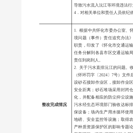
导致污水流入沅江等环境违法行
4．对相关单位和责任人员依纪
1. 根据中共怀化市委办公室
境问题（事件）责任追究办法
职责，印发了《怀化市交通运
任务分解到各县市区交通运输
责任到岗到人。
2. 关于污水直排沅江的问题
（怀环罚字〔2024〕7号）文
设砂石接卸作业区，接卸作业
安全距离；砂石堆场采用封闭
化，并配备相应的防尘抑尘设
整改完成情况
污水经生态环境部门验收达标
保设备；场内生产用水循环使
地磅、安全监控等设施；取得
产种质资源保护区的影响专题