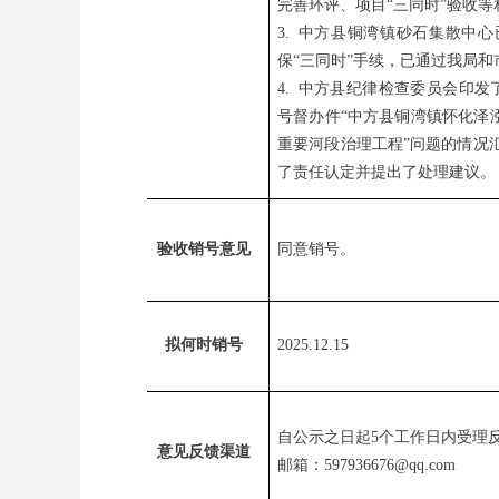
完善环评、项目“三同时”验收等
3. 中方县铜湾镇砂石集散中
保“三同时”手续，已通过我局
4. 中方县纪律检查委员会印
号督办件“中方县铜湾镇怀化泽
重要河段治理工程”问题的情况
了责任认定并提出了处理建议。
验收销号意见
同意销号。
拟何时销号
202
5.12.15
自公示之日起
5个工作日内受理
意见反馈渠道
邮箱：
597936676@
qq.com