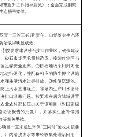
规范提升工作指导意见》；全面完成铜湾
生态损害赔偿。
双责”“三管三必须”责任。自觉落实生态环
防治取得明显成效。
：①按要求建设砂石接卸作业区，确保建设
件、砂石市场需求量相适应，接卸作业区与
保留足够安全距离。②砂石堆场采用封闭仓
场地进行硬化，并配备相应的防尘抑尘设施
废水和生活污水达标排放。③修复沉淀池、
，防止污水直排沅江。④场内生产用水循环
解决排口淤塞问题。按要求在后方陆域设置
得农业农村部长江办关于该项目《对国家级
题论证报告的批复》，并落实生态补偿措
收等相关手续
。
心项目一直未通过环保“三同时”验收未按要
水、厂内清洗废水等未经收集处理后回用，