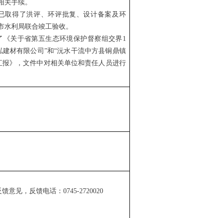
相关手续。
心已取得了洪评、环评批复、设计备案及环
和市水利局联合竣工验收。
发了《关于省第五生态环境保护督察组交界1
泓建材有限公司”和“沅水干流中方县铜鼎镇
汇报》，文件中对相关单位和责任人员进行
反馈意见，反馈电话：
0745-2720020