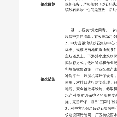
整改目标
保护任务，严格落实《砂石码头
镇砂石集散中心问题整改，启动
1．进一步压实“党政同责、一岗
境保护责任清单，有效推动污染
2．中方县铜湾镇砂石集散中心
标准、规模与当地航道通航条
主航道及上、下游涉水建筑物
库储存方式，进出道路和作业
和垃圾收集设施，作业区生产
冲洗平台、压滤机等环保设备
整改措施
使用，对排口进行封闭处理，
地磅、安全监控等设施。⑤取
水产种质资源保护区的影响专
施，完善环评、项目“三同时”验
3．对中方县铜湾镇砂石集散中
求建设雨污管网，厂区初级雨