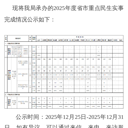
现将我局承办的
202
5
年度省
市
重点民生实事
完成情况公示如下：
公示时间：
202
5
年
12月2
5
日
-
202
5
年
12
月
31
日，如有异议，可以通过来信、来电、来访形