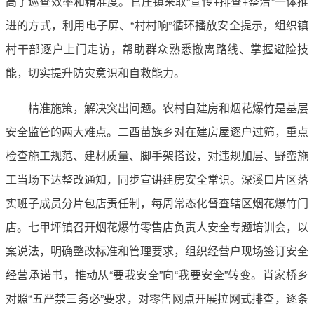
高了巡查效率和精准度。官庄镇采取“宣传+排查+整治”一体推
进的方式，利用电子屏、“村村响”循环播放安全提示，组织镇
村干部逐户上门走访，帮助群众熟悉撤离路线、掌握避险技
能，切实提升防灾意识和自救能力。
精准施策，解决突出问题。农村自建房和烟花爆竹是基层
安全监管的两大难点。二酉苗族乡对在建房屋逐户过筛，重点
检查施工规范、建材质量、脚手架搭设，对违规加层、野蛮施
工当场下达整改通知，同步宣讲建房安全常识。深溪口片区落
实班子成员分片包店责任制，每周常态化督查辖区烟花爆竹门
店。七甲坪镇召开烟花爆竹零售店负责人安全专题培训会，以
案说法，明确整改标准和管理要求，组织经营户现场签订安全
经营承诺书，推动从“要我安全”向“我要安全”转变。肖家桥乡
对照“五严禁三务必”要求，对零售网点开展拉网式排查，逐条