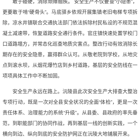
敢于碰硬，消除顽瘴痼疾。 安全生产不仅要查“小隐患”，
更要敢于啃“硬骨头”。马底驿乡依规开展集镇老旧电梯专项拆
除，凉水井镇联合交通执法部门依法拆除村民私设的不规范混
凝土减速带，恢复道路安全通行条件。官庄镇快速处置学校门
口道路塌方，并常态化巡查地质灾害点。整改行动有效消除长
期存在的安全隐患，赢得群众认可。从敬老院到学校，从地灾
点到滚水坝，从烟花爆竹店到乡村道路，基层的安全防线在一
项项具体工作中不断加固。
安全生产永远在路上。沅陵县此次安全生产大排查大整治
专项行动，既是一次对全县安全状况的全面“体检”，更是一次
责任体系、治理能力的系统“升级”。从县委、县政府的率先垂
范，到职能部门的协同作战，再到基层一线的创新实践，一个
横向到边、纵向到底的安全防护网正在沅陵大地铺展开来。