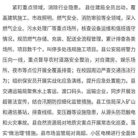
紧盯重点领域，消除行业隐患。 县住建局全员出动，覆
盖建筑施工、市政照明、燃气安全、消防审验等全领域，深入
燃气企业、污水处理厂等重点场所，核查设备运维和值班值守
情况，规范燃气存储、充装、配送全流程管理，累计排查各类
场所、项目数千个，叫停多处违规施工项目。县公安局将警力
压向一线，重点督导农村道路安全整治，对自建房、娱乐场
所、夜市等点位开展全覆盖排查；在校园周边严查交通违法行
为；组织保安员开展实战化应急演练，提升应急处置能力。县
交通运输局聚焦水上客运、渡口码头、运输企业，同步开展治
超普法宣传，结合汛期防控细化监管措施。县工信局深入矿山
和通信基站，排查线缆、变压器等设施隐患，从源头防范触电
和火灾事故。县自然资源局对地质灾害点开展常态化巡查，落
实“微治理”措施。县市场监管局对商超、小区电梯进行全面体