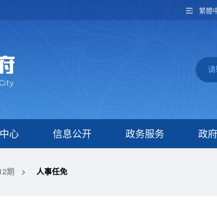
繁體
中心
信息公开
政务服务
政
12期
>
人事任免