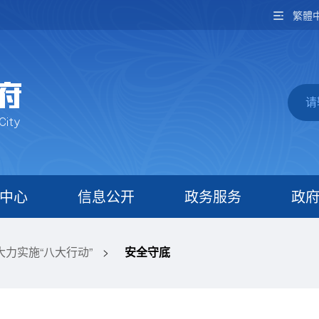
繁體
中心
信息公开
政务服务
政
大力实施“八大行动”
>
安全守底