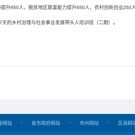
升650人，脱贫地区致富能力提升650人，农村创新创业250
期7天的乡村治理与社会事业发展带头人培训班（二期）。
委网站
省市政府网站
市州网站
区县网