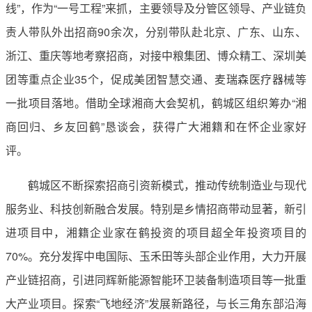
线”，作为“一号工程”来抓，主要领导及分管区领导、产业链负
责人带队外出招商90余次，分别带队赴北京、广东、山东、
浙江、重庆等地考察招商，对接中粮集团、博众精工、深圳美
团等重点企业35个，促成美团智慧交通、麦瑞森医疗器械等
一批项目落地。借助全球湘商大会契机，鹤城区组织筹办“湘
商回归、乡友回鹤”恳谈会，获得广大湘籍和在怀企业家好
评。
鹤城区不断探索招商引资新模式，推动传统制造业与现代
服务业、科技创新融合发展。特别是乡情招商带动显著，新引
进项目中，湘籍企业家在鹤投资的项目超全年投资项目的
70%。充分发挥中电国际、玉禾田等头部企业作用，大力开展
产业链招商，引进同辉新能源智能环卫装备制造项目等一批重
大产业项目。探索“飞地经济”发展新路径，与长三角东部沿海