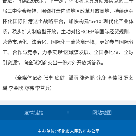
奋进。”韩晓波表示，下一步，怀化将认真贯彻落实党的二十
届三中全会精神，围绕打造内陆地区改革开放高地，持续建强
怀化国际陆港这个战略平台，加快构建“5+10”现代化产业体
系，稳步扩大制度型开放，主动对接RCEP等国际经贸规则，
营造市场化、法治化、国际化一流营商环境，更好参与国际分
工、合作与竞争，力争实现“区域谋发展、全国争地位、全球
引资源”，向全球湘商交出一份对外开放新答卷。
（全媒体记者 张卓 底健 潘雨 张鸿鹏 龚彦 李佳阳 罗艺
瑶 李金欣 舒祎 李普兵）
友情链接
网站地图
主办单位: 怀化市人民政府办公室