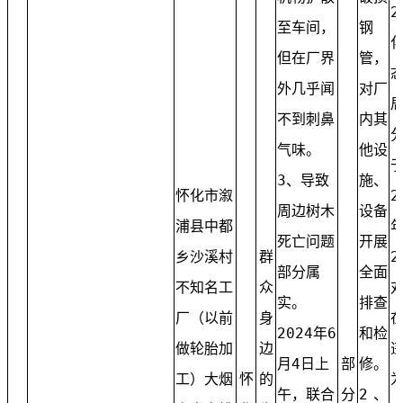
2
至车间，
钢
但在厂界
管，
外几乎闻
对厂
不到刺鼻
内其
气味。
他设
3、导致
施、
怀化市溆
2
周边树木
设备
浦县中都
年
死亡问题
开展
乡沙溪村
群
2
部分属
全面
不知名工
众
实。
排查
厂（以前
身
2024年6
和检
做轮胎加
边
月4日上
部
修。
工）大烟
怀
的
午，联合
分
2、