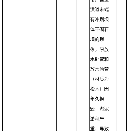
洪道末端
有冲刷坝
体干砌石
墙的现
象。原放
水卧管和
放水涵管
（材质为
松木）因
年久损
毁，淤泥
淤积严
重，导致