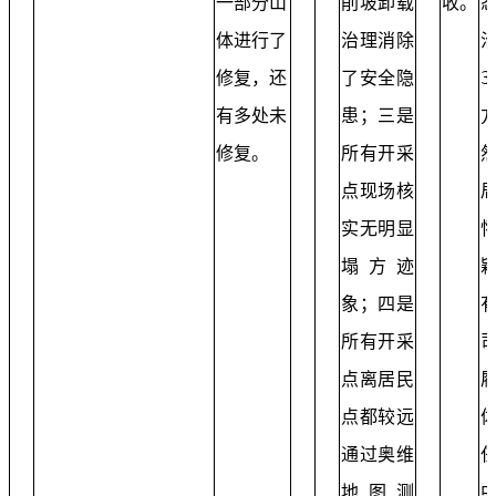
一部分山
削坡卸载
收。
体进行了
治理消除
修复，还
了安全隐
3
有多处未
患；三是
修复。
所有开采
点现场核
实无明显
塌方迹
象；四是
所有开采
点离居民
点都较远
通过奥维
地图测