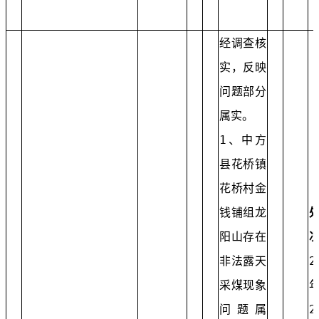
经调查核
实，反映
问题部分
属实。
1、中方
县花桥镇
花桥村金
钱铺组龙
阳山存在
非法露天
2
采煤现象
年
问题属
2