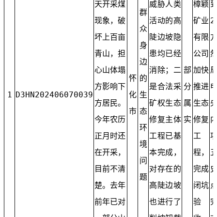
天开采煤
威胁人类
樟颖
群
现象，破
活动的高
矿业
2
众
坏上百亩
陡边坡隐
有限
身
青山，担
患均已经
公司
边
心山体塌
消除；二
部
加快
怀
的
方影响下
是合法采
分
推进
1
D3HN202406070039
化
生
方居民。
矿权生态
属
生态
市
态
今年农历
修复主体
实
修复
环
正月时还
工程已基
工
境
在开采，
本完成，
程，
问
目前不清
对存在的
完成
题
楚。去年
高陡边坡
闭坑
前年已对
也进行了
验