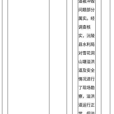
道被冲毁
问题部分
属实。经
调查核
实，沅陵
县水利局
对雪花洞
山塘溢洪
道及安全
情况进行
了现场勘
察，溢洪
道运行正
常，但溢