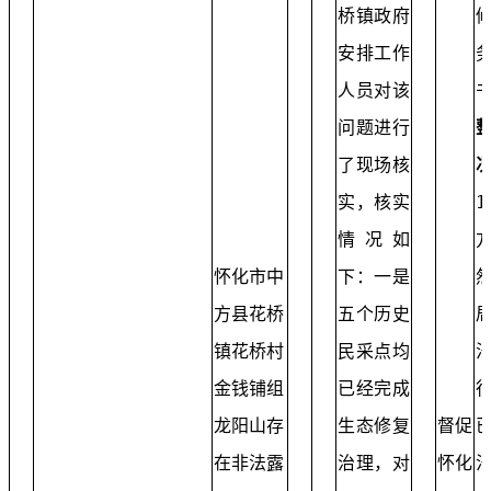
桥镇政府
安排工作
人员对该
问题进行
了现场核
实，核实
1
情况如
怀化市中
下：一是
方县花桥
五个历史
镇花桥村
民采点均
金钱铺组
已经完成
龙阳山存
生态修复
督促
在非法露
治理，对
怀化