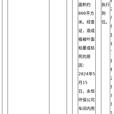
面积约
执行
2
800平方
到
米。经查
位。
证，造成
植被叶面
枯萎或枯
死的原
因：
2024年5
月15
日，永恒
环保公司
车间内用