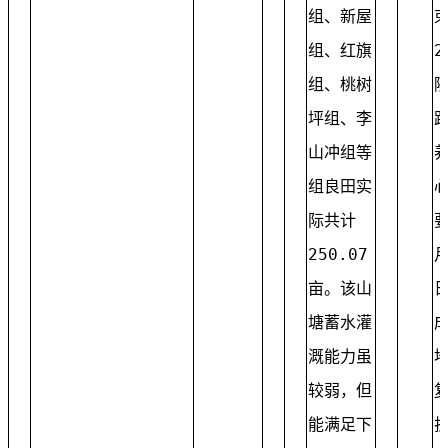
组、新屋
组、红旗
2
组、桃树
坪组、李
山冲组等
组良田实
际共计
要
250.07
月
亩。该山
塘蓄水灌
溉能力虽
较弱，但
能满足下