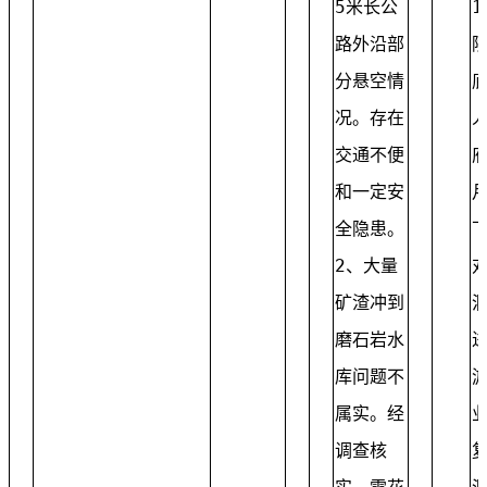
5米长公
1
路外沿部
分悬空情
况。存在
交通不便
府
和一定安
月
全隐患。
2、大量
矿渣冲到
磨石岩水
库问题不
属实。经
调查核