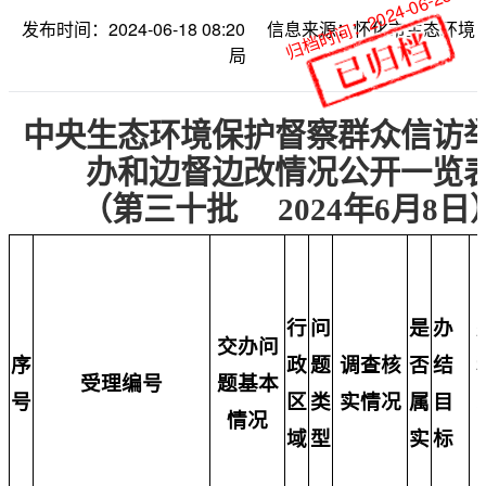
归档时间：2024-06-25
发布时间：2024-06-18 08:20
信息来源：怀化市生态环境
局
中央生态环境保护督察群众信访
办和边督边改情况公开一览
（第三十批
2024年6月8日
行
问
是
办
交办问
序
政
题
调查核
否
结
受理编号
题基本
号
区
类
实情况
属
目
情况
域
型
实
标