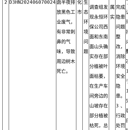
2
D3HN202406070024
囱半夜排
化
生
调查组发
属
完成
放黑色工
市
态
现永恒环
实
隐患
业废气，
环
保公司西
问题
有非常刺
境
面和东南
整
鼻的气
问
面山头确
改，
味，导致
题
实存在部
消除
周边树木
分植被叶
环境
死亡。
1
面枯萎，
安全
于
在生产车
隐
1
间旁边的
患。
山坡存在
3、
部分植被
行政
枯死，总
处罚