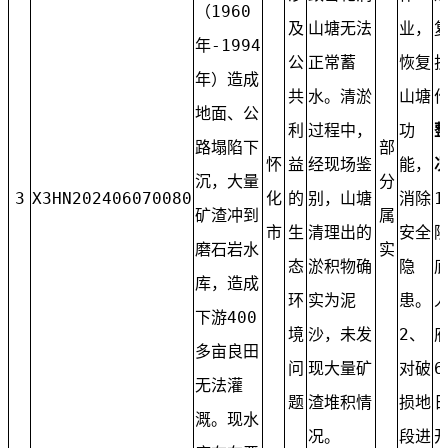
（1960
及
山塘无法
业，
年-1994
公
正常蓄
恢复
年）造成
共
水。清淤
山塘
地面、公
利
过程中，
功
路塌陷下
部
怀
益
经现场鉴
能，
沉，大量
分
3
X3HN202406070080
化
的
别，山塘
消除
1
矿渣冲到
属
市
生
清理出的
安全
磨石岩水
实
态
淤积物确
隐
库，造成
环
实为泥
患。
下游400
境
沙，未发
2、
多亩良田
问
现大量矿
对破
6
无法灌
题
渣堆积情
损地
溉。现水
况。
段进