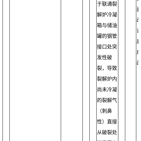
于联通裂
解炉冷凝
箱与储油
计
罐的钢管
接口处突
发性破
裂，导致
裂解炉内
尚未冷凝
的裂解气
（刺鼻
性）直接
从破裂处