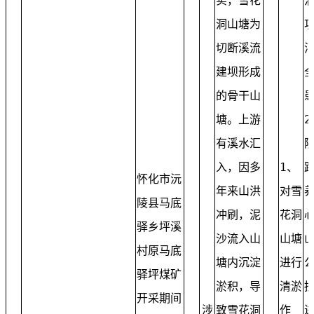
实，雪花
洞山塘为
切断溪流
建坝形成
的骨干山
塘。上游
2
有溪水汇
入，因多
1、
怀化市沅
年来山洪
对雪
陵县马底
冲刷，泥
花洞
驿乡坪溪
沙流入山
山塘
村原马底
塘内沉淀
进行
驿坪煤矿
淤积，导
清淤
开采期间
涉
致雪花洞
作