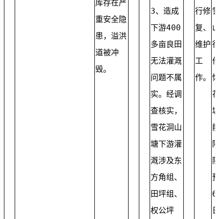
库存在严
3、造成
行修
重安全隐
下游400
复、
患，溢洪
多亩良田
维护
道被冲
无法灌溉
工
毁。
问题不属
作。
实。经调
查核实，
雪花洞山
塘下游灌
溉涉及东
方角组、
田坪组、
6
权公坪