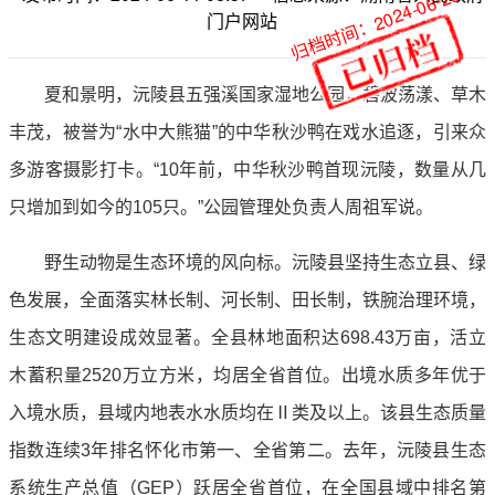
归档时间：2024-06-25
门户网站
夏和景明，沅陵县五强溪国家湿地公园，碧波荡漾、草木
丰茂，被誉为“水中大熊猫”的中华秋沙鸭在戏水追逐，引来众
多游客摄影打卡。“10年前，中华秋沙鸭首现沅陵，数量从几
只增加到如今的105只。”公园管理处负责人周祖军说。
野生动物是生态环境的风向标。沅陵县坚持生态立县、绿
色发展，全面落实林长制、河长制、田长制，铁腕治理环境，
生态文明建设成效显著。全县林地面积达698.43万亩，活立
木蓄积量2520万立方米，均居全省首位。出境水质多年优于
入境水质，县域内地表水水质均在Ⅱ类及以上。该县生态质量
指数连续3年排名怀化市第一、全省第二。去年，沅陵县生态
系统生产总值（GEP）跃居全省首位，在全国县域中排名第